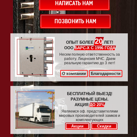
НАПИСАТЬ НАМ
ПОЗВОНИТЬ НАМ
20
ОПЫТ БОЛЕЕ
ЛЕТ!
ООО
БАРС-Х С 1996 ГОДА
Несем полную ответственность за
работу. Лицензия МЧС. Даем
реальную гарантию до 3 лет!
О компании
Благодарности
БЕСПЛАТНЫЙ ВЫЕЗД!
РАЗУМНЫЕ ЦЕНЫ.
АКЦИЯ
ДО 20%
Являемся оф. представителями
мировых производителей замков и
комплектующих
Акции
Скидки