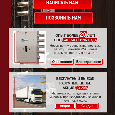
НАПИСАТЬ НАМ
ПОЗВОНИТЬ НАМ
20
ОПЫТ БОЛЕЕ
ЛЕТ!
ООО
БАРС-Х С 1996 ГОДА
Несем полную ответственность за
работу. Лицензия МЧС. Даем
реальную гарантию до 3 лет!
О компании
Благодарности
БЕСПЛАТНЫЙ ВЫЕЗД!
РАЗУМНЫЕ ЦЕНЫ.
АКЦИЯ
ДО 20%
Являемся оф. представителями
мировых производителей замков и
комплектующих
Акции
Скидки