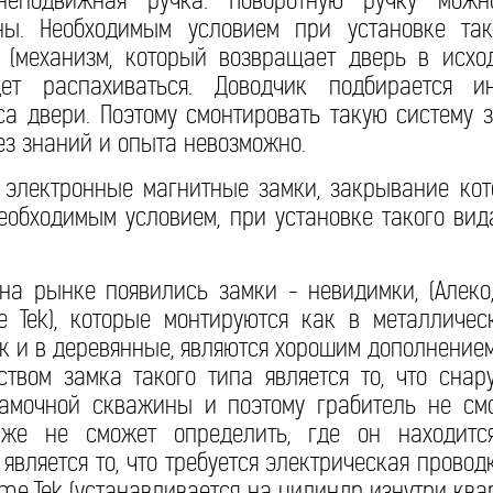
 неподвижная ручка. Поворотную ручку можн
ны. Необходимым условием при установке та
к (механизм, который возвращает дверь в исхо
ет распахиваться. Доводчик подбирается ин
са двери. Поэтому смонтировать такую систему 
ез знаний и опыта невозможно.
 электронные магнитные замки, закрывание кот
Необходимым условием, при установке такого вид
на рынке появились замки - невидимки, (Алеко
e Tek), которые монтируются как в металличес
ак и в деревянные, являются хорошим дополнение
ством замка такого типа является то, что сна
амочной скважины и поэтому грабитель не смо
аже не сможет определить, где он находитс
является то, что требуется электрическая провод
me Tek (устанавливается на цилиндр изнутри ква