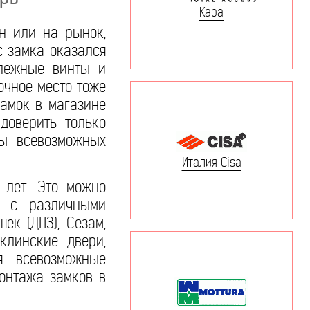
Kaba
ин или на рынок,
с замка оказался
епежные винты и
очное место тоже
замок в магазине
доверить только
сы всевозможных
Италия Cisa
 лет. Это можно
сь с различными
ек (ДПЗ), Сезам,
клинские двери,
ая всевозможные
монтажа замков в