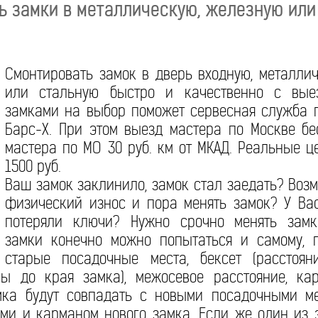
ь замки в металлическую, железную или
Смонтировать замок в дверь входную, металли
или стальную быстро и качественно с вые
замками на выбор поможет сервесная служба п
Барс-Х. При этом выезд мастера по Москве бе
мастера по МО 30 руб. км от МКАД. Реальные ц
1500 руб.
Ваш замок заклинило, замок стал заедать? Воз
физический износ и пора менять замок? У Ва
потеряли ключи? Нужно срочно менять замк
замки конечно можно попытаться и самому, п
старые посадочные места, бексет (расстоя
ы до края замка), межосевое расстояние, ка
мка будут совпадать с новыми посадочными мес
ми и карманом нового замка. Если же один из 