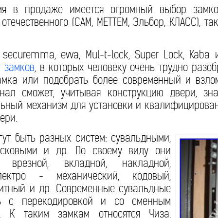
мя в продаже имеется огромный выбор замко
отечественного (САМ, МЕТТЕМ, Эльбор, КЛАСС), т
a, securemma, evva, Mul-t-lock, Super Lock, Kaba
г замков
, в которых человеку очень трудно разоб
амка или подобрать более современный и взлом
нал сможет, учитывая конструкцию двери, зн
льный механизм для установки и квалифицирова
ери.
ут быть разных систем: сувальдными,
исковыми и др. По своему виду они
 врезной, вкладной, накладной,
лектро - механический, кодовый,
нитный и др. Современные сувальдные
ь с перекодировкой и со сменным
). К таким замкам относятся Чиза,