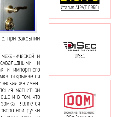
Италия ATRA(DIERRE)
.е. при закрытии
 механической и
DISEC
 сувальдными и
ак и импортного
амка открывается
ическая же имеет
ления, магнитной
еще и в том, что
замка является
оворотной ручки