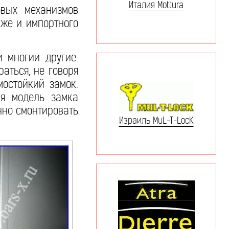
Италия Mottura
вых механизмов
акже и импортного
 и многии другие.
раться, не говоря
остойкий замок.
ая модель замка
нно смонтировать
Израиль MuL-T-LocK