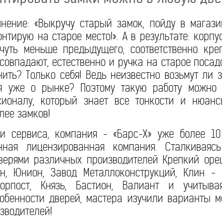
мнение: «Выкручу старый замок, пойду в магаз
нтирую на старое место!». А в результате: корпу
чуть меньше предыдущего, соответственно кр
 совпадают, естественно и ручка на старое посад
инить? Только себя! Ведь неизвестно возьмут ли 
ря уже о рынке? Поэтому такую работу можно 
ионалу, который знает все тонкости и нюан
лее замков!
ти сервиса, компания - «Барс-Х» уже более 10
енная лицензированная компания. Сталкивая
верями различных производителей Крепкий ореш
ан, Юнион, Завод Металлоконструкций, Клин - 
Форпост, Князь, Бастион, Валиант и учитыв
собенности дверей, мастера изучили варианты 
зводителей!