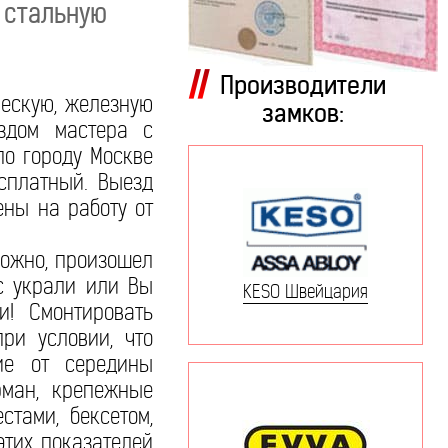
 стальную
Производители
ческую, железную
замков:
здом мастера с
о городу Москве
сплатный. Выезд
ены на работу от
можно, произошел
с украли или Вы
KESO Швейцария
и! Смонтировать
ри условии, что
ние от середины
рман, крепежные
тами, бексетом,
этих показателей