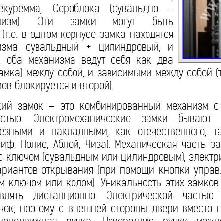
Секуремма, Сероблока (сувальдно -
низм). Эти замки могут быть
(т.е. в одном корпусе замка находятся
изма сувальдный + цилиндровый, и
е. оба механизма ведут себя как два
амка) между собой, и зависимыми между собой (т
ов блокируется и второй).
кий замок – это комбинированный механизм с
астью. Электромеханические замки бывают
езными и накладными, как отечественного, т
иф, Полис, Аблой, Чиза). Механическая часть з
 ключом (сувальдным или цилиндровым), электр
ариантов открывания (при помощи кнопки управ
м ключом или кодом). Уникальность этих замков 
лять дистанционно. Электрической частью 
ок, поэтому с внешней стороны двери вместо п