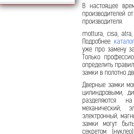
В настоящее вре
производителей от 
производителя:
mottura, cisa, atr
Подробнее:
катало
уже про замену з
Только профессио
определить прави
замки в полотно дв
Дверные замки мог
цилиндровыми, д
разделяются на
механический, э
электронный, маг
замки могут быт
секретом (нуклео