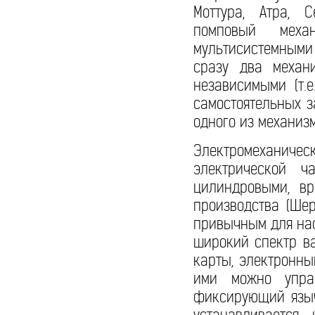
Моттура, Атра, 
помповый меха
мультисистемными 
сразу два механ
независимыми (т.
самостоятельных з
одного из механизм
Электромеханичес
электрической ч
цилиндровыми, вр
производства (Шер
привычным для нас
широкий спектр в
карты, электронны
ими можно управ
фиксирующий языч