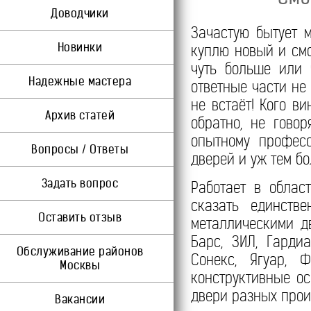
Доводчики
Зачастую бытует 
Новинки
куплю новый и смо
чуть больше или 
Надежные мастера
ответные части не
не встаёт! Кого в
Архив статей
обратно, не гово
опытному професс
Вопросы / Ответы
дверей и уж тем бо
Задать вопрос
Работает в облас
сказать единств
Оставить отзыв
металлическими д
Барс, ЗИЛ, Гарди
Обслуживание районов
Сонекс, Ягуар, 
Москвы
конструктивные о
двери разных прои
Вакансии