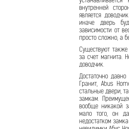
устанавливается
внутренней сторо
является доводчи
иначе дверь буд
зависимости от ве
просто сложно, а б
Существуют также
за счет магнита. 
доводчик.
Достаточно давно 
Гранит, Аbus Hom
стальные двери, т
замкам. Преимуще
вообще никакой з
мало того, он д
недостатком замка 
невидимки Абус Ho