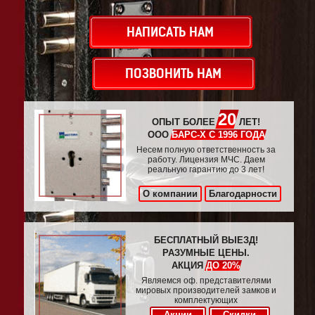
НАПИСАТЬ НАМ
ПОЗВОНИТЬ НАМ
20
ОПЫТ БОЛЕЕ
ЛЕТ!
ООО
БАРС-Х С 1996 ГОДА
Несем полную ответственность за
работу. Лицензия МЧС. Даем
реальную гарантию до 3 лет!
О компании
Благодарности
БЕСПЛАТНЫЙ ВЫЕЗД!
РАЗУМНЫЕ ЦЕНЫ.
АКЦИЯ
ДО 20%
Являемся оф. представителями
мировых производителей замков и
комплектующих
Акции
Скидки