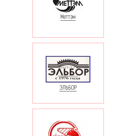
Меттэм
ЭЛЬБОР