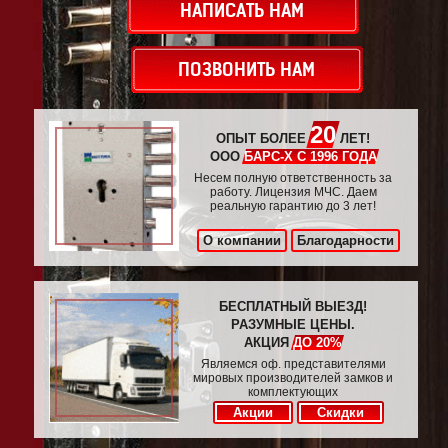
НАПИСАТЬ НАМ
ПОЗВОНИТЬ НАМ
20
ОПЫТ БОЛЕЕ
ЛЕТ!
ООО
БАРС-Х С 1996 ГОДА
Несем полную ответственность за
работу. Лицензия МЧС. Даем
реальную гарантию до 3 лет!
О компании
Благодарности
БЕСПЛАТНЫЙ ВЫЕЗД!
РАЗУМНЫЕ ЦЕНЫ.
АКЦИЯ
ДО 20%
Являемся оф. представителями
мировых производителей замков и
комплектующих
Акции
Скидки