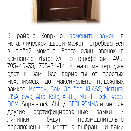
В районе Ховрино,
заменить замок
в
металлической двери может потребоваться
в любой момент. Всего один звонок в
компанию «Барс-Х» по телефонам (495)
795-49-35, 795-56-14 и наш мастер уже
едет к Вам. Все варианты от простых
механизмов, до максимально надежных
замков:
Меттэм
,
Сам
,
Эльбор
,
KLASS
,
Mottura
,
CISA
,
evva
,
Atra
,
Kale
,
ABUS
,
Mul-T-Lock
,
Kaba
,
DOM
, Super-lock, Abloy,
SECUREMMA
и многие
другие сертифицированные замки и
личинки будут незамедлительно
предложены на месте, а выбранный вами