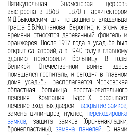
Пятикупольная Знаменская церковь
выстроена в 1868 - 1870 г. архитектором
М.Д.Быковским для тогдашнего владельца
графа Е.В.Молчанова. Вероятно, к этому же
времени относятся деревянный флигель и
оранжерея. После 1917 года в усадьбе был
открыт санаторий, а в 1940 году к главному
зданию пристроили больницу. В годы
Великой Отечественной войны здесь
помещался госпиталь, и сегодня в главном
доме усадьбы располагается Московская
областная больница восстановительного
лечения. Компания Барс-Х оказывает
лечение входных дверей -
вскрытие замков
,
замена цилиндров, нуклео,
перекодировка
замков
, защита замков (броненакладки,
бронепластины),
замена панелей
. С нами