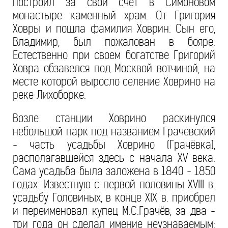
построил за свой счет в Симоновом
монастыре каменный храм. От Григория
Ховры и пошла фамилия Ховрин. Сын его,
Владимир, был пожалован в бояре.
Естественно при своем богатстве Григорий
Ховра обзавелся под Москвой вотчиной, на
месте которой выросло селение Ховрино на
реке Лихоборке.
Возле станции Ховрино раскинулся
небольшой парк под названием Грачевский
- часть усадьбы Ховрино (Грачёвка),
располагавшейся здесь с начала XV века.
Сама усадьба была заложена в 1840 - 1850
годах. Известную с первой половины XVIII в.
усадьбу Головиных, в конце XIX в. приобрел
и переименовал купец М.С.Грачёв, за два -
три года он сделал имение неузнаваемым: