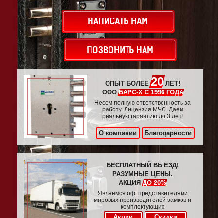
НАПИСАТЬ НАМ
ПОЗВОНИТЬ НАМ
20
ОПЫТ БОЛЕЕ
ЛЕТ!
ООО
БАРС-Х С 1996 ГОДА
Несем полную ответственность за
работу. Лицензия МЧС. Даем
реальную гарантию до 3 лет!
О компании
Благодарности
БЕСПЛАТНЫЙ ВЫЕЗД!
РАЗУМНЫЕ ЦЕНЫ.
АКЦИЯ
ДО 20%
Являемся оф. представителями
мировых производителей замков и
комплектующих
Акции
Скидки