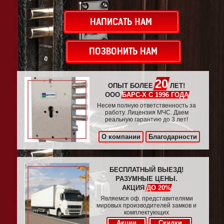
НАПИСАТЬ НАМ
ПОЗВОНИТЬ НАМ
20
ОПЫТ БОЛЕЕ
ЛЕТ!
ООО
БАРС-Х С 1996 ГОДА
Несем полную ответственность за
работу. Лицензия МЧС. Даем
реальную гарантию до 3 лет!
О компании
Благодарности
БЕСПЛАТНЫЙ ВЫЕЗД!
РАЗУМНЫЕ ЦЕНЫ.
АКЦИЯ
ДО 20%
Являемся оф. представителями
мировых производителей замков и
комплектующих
Акции
Скидки