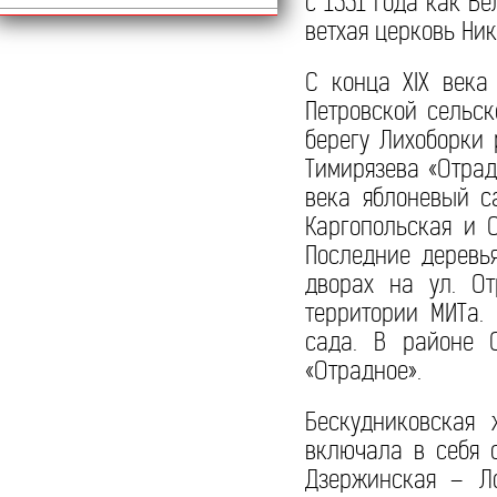
с 1551 года как В
ветхая церковь Ник
С конца XIX века
Петровской сельс
берегу Лихоборки 
Тимирязева «Отрад
века яблоневый с
Каргопольская и 
Последние деревь
дворах на ул. От
территории МИТа.
сада. В районе С
«Отрадное».
Бескудниковская 
включала в себя 
Дзержинская – Ло