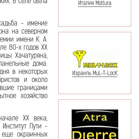
ких. В селе была
Италия Mottura
садьба - имение
йона на северном
емии имени К. А.
ле 80-х годов XX
ицы Хачатуряна,
панельные дома.
дня в некоторых
Израиль MuL-T-LocK
бристов и около
ившие границами
ытное хозяйство
начале XX века,
 Институт Пути -
а еще окраинных