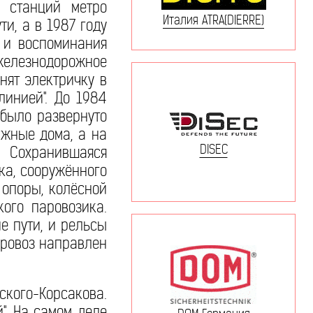
и станций метро
Италия ATRA(DIERRE)
и, а в 1987 году
 и воспоминания
железнодорожное
нят электричку в
линией". До 1984
 было развернуто
ажные дома, а на
DISEC
. Сохранившаяся
ка, сооружённого
 опоры, колёсной
ого паровозика.
е пути, и рельсы
аровоз направлен
ского-Корсакова.
". На самом деле