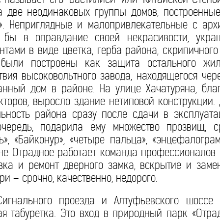
 а две неодинаковых группы домов, построенны
». Неприглядные и малопривлекательные с архи
к бы в оправдание своей некрасивости, укр
тами в виде цветка, герба района, скрипичного
 были построены как защита остального жил
твия высоковольтного завода, находящегося чере
анный дом в районе. На улице Хачатуряна, бла
кторов, выросло здание нетиповой конструкции.
льность района сразу после сдачи в эксплуата
очередь, подарила ему множество прозвищ, 
ль», «Байконур», «четыре пальца», «энцефалогра
оне Отрадное работает команда профессионалов
овка и ремонт дверного замка, вскрытие и заме
и – срочно, качественно, недорого.
игнального проезда и Алтуфьевского шоссе 
ая табуретка. Это вход в природный парк «Отра