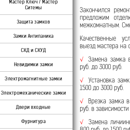
Мастер Ключ / Мастер
Ситемы
Закончился ремон
предложим отдел
Защита замков
межкомнатным. Сме
Замки Антипаника
Качественные ус
выезд мастера на о
СКД и СКУД
Замена замка в
√
Невидимки замки
руб. до 3000 руб.
Электромагнитные замки
Установка замк
√
1500 до 3000 руб.
Электромеханические замки
Врезка замка в
√
Двери входные
руб. в зависимости
Замена личиинк
Фурнитура
√
800 руб. до 1500 ру