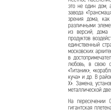
это не один дом,
завода «Трансмаш
зрения дома, ка
различными элемен
из версий, дома
продуктов воздейс
единственный стр
московских архите
в достопримечате
любовь, в свою 
«Титаник», «кораб
куча» и др. В рай
Х». Замена, устан
металлической двер
На пересечении С
гигантская плетен