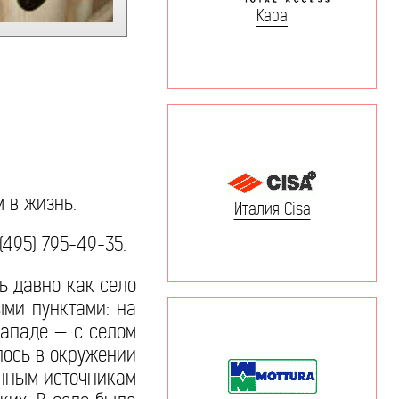
Kaba
 в жизнь.
Италия Cisa
495) 795-49-35.
нь давно как село
ыми пунктами: на
западе — с селом
лось в окружении
енным источникам