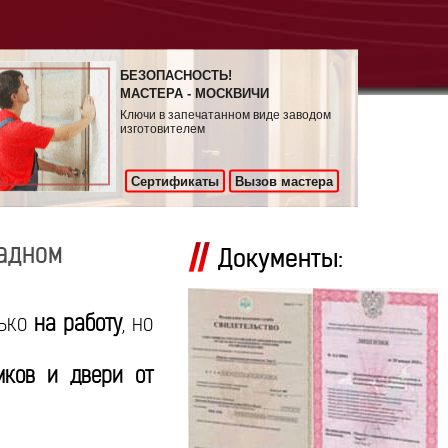
БЕЗОПАСНОСТЬ!
МАСТЕРА - МОСКВИЧИ
Ключи в запечатанном виде заводом
изготовителем
Сертификаты
Вызов мастера
радном
Документы:
лько
на работу
, но
мков и двери от