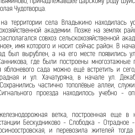
ельяминово, принадлежавшее царскому роду Шуйс
олая Чудотворца.
 на территории села Владыкино находилась у
кохозяйственной академии. Позже на землях ра
располагался совхоз сельскохозяйственной акад
ное», имя которого и носит сейчас район. В нача
ад был вырублен, а на его месте появились ул
Санникова, где были построены многоэтажные 
я яблоневого сада можно ещё встретить и сего
радная и ул. Хачатуряна, в начале ул. Дека
 Сохранились частично тополёвые аллеи, служ
игнального проезда находилось учебно - оп
железнодорожная ветка, построенная еще в 
станции Бескудниково - Слободка - Отрадное -
синоостровская, и перевозила жителей тогд