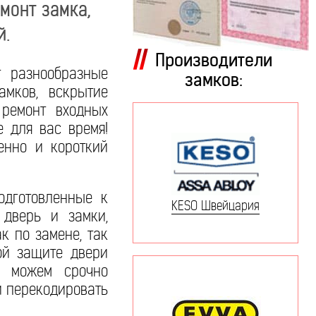
монт замка,
й.
Производители
т разнообразные
замков:
амков, вскрытие
 ремонт входных
 для вас время!
енно и короткий
одготовленные к
KESO Швейцария
 дверь и замки,
к по замене, так
ой защите двери
о можем срочно
и перекодировать