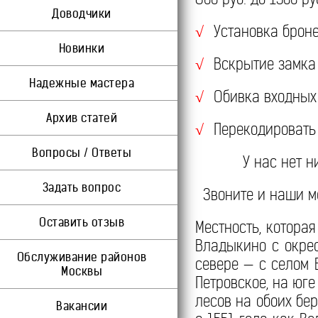
Доводчики
Установка броне
√
Новинки
Вскрытие замка 
√
Надежные мастера
Обивка входных 
√
Архив статей
Перекодировать 
√
Вопросы / Ответы
У нас нет 
Задать вопрос
Звоните и наши м
Оставить отзыв
Местность, которая
Владыкино с окре
Обслуживание районов
севере — с селом 
Москвы
Петровское, на юг
лесов на обоих бе
Вакансии