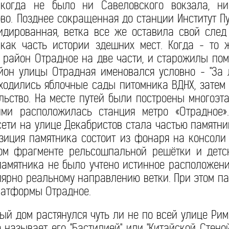
 когда не было ни Савеловского вокзала, н
во. Позднее сокращенная до станции Институт Пут
идированная, ветка все же оставила свой след
 как часть истории здешних мест. Когда - то 
 район Отрадное на две части, и старожилы пом
йон улицы Отрадная именовался условно - "За 
ходились яблочные сады питомника ВДНХ, затем
ьство. На месте путей были построены многоэт
ми расположилась станция метро «Отрадное»
сети на улице Декабристов стала частью памятни
озиция памятника состоит из фонаря на консоли
м фрагменте рельсошпальной решётки и детск
памятника не было учтено истинное расположени
ярно реальному направлению ветки. При этом п
платформы Отрадное.
й дом растянулся чуть ли не по всей улице Рим
 называет его "Бастилией" или "Китайской Стеной