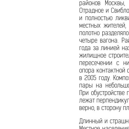
районов Москвы,
Отрадное и Свибло
и полностью ликв
местных жителей,
полотно разделяло
четыре вагона. Ра
года за линией на
жилищное строител
пересечении с ни
опора контактной 
в 2005 году. Комп
пары на небольшо
При обустройстве 
лежат перпендикул
верно, в сторону 
Длинный и страшны
Местное население