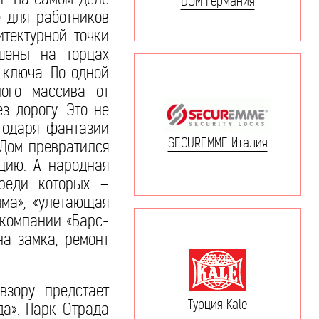
DOM Германия
е для работников
тектурной точки
ашены на торцах
 ключа. По одной
ого массива от
з дорогу. Это не
годаря фантазии
SECUREMME Италия
 Дом превратился
цию. А народная
среди которых –
мма», «улетающая
 компании «Барс-
на замка, ремонт
взору предстает
Турция Kale
да». Парк Отрада