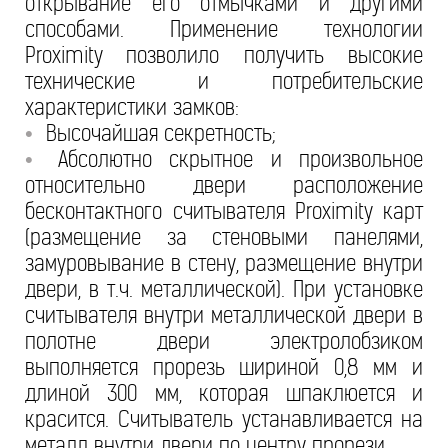
открывание его отмычками и другими
способами. Применение технологии
Proximity позволило получить высокие
технические и потребительские
характеристики замков:
Высочайшая секретность;
•
Абсолютно скрытное и произвольное
•
относительно двери расположение
бесконтактного считывателя Proximity карт
(размещение за стеновыми панелями,
замуровывание в стену, размещение внутри
двери, в т.ч. металлической). При установке
считывателя внутри металлической двери в
полотне двери электролобзиком
выполняется прорезь шириной 0,8 мм и
длиной 300 мм, которая шпаклюется и
красится. Считыватель устанавливается на
металл внутри двери по центру прорези.