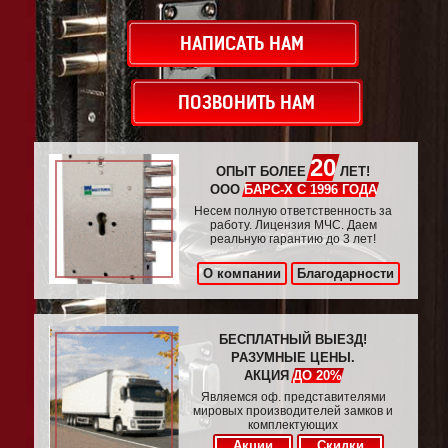
НАПИСАТЬ НАМ
ПОЗВОНИТЬ НАМ
20
ОПЫТ БОЛЕЕ
ЛЕТ!
ООО
БАРС-Х С 1996 ГОДА
Несем полную ответственность за
работу. Лицензия МЧС. Даем
реальную гарантию до 3 лет!
О компании
Благодарности
БЕСПЛАТНЫЙ ВЫЕЗД!
РАЗУМНЫЕ ЦЕНЫ.
АКЦИЯ
ДО 20%
Являемся оф. представителями
мировых производителей замков и
комплектующих
Акции
Скидки