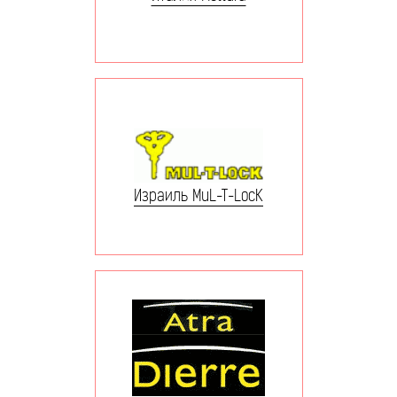
Израиль MuL-T-LocK