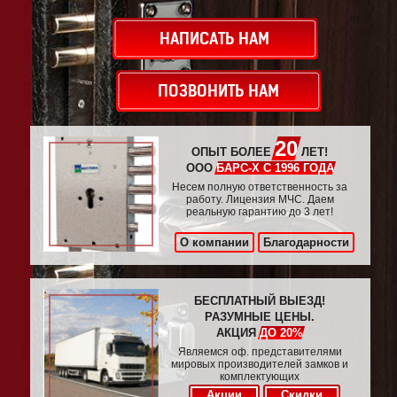
НАПИСАТЬ НАМ
ПОЗВОНИТЬ НАМ
20
ОПЫТ БОЛЕЕ
ЛЕТ!
ООО
БАРС-Х С 1996 ГОДА
Несем полную ответственность за
работу. Лицензия МЧС. Даем
реальную гарантию до 3 лет!
О компании
Благодарности
БЕСПЛАТНЫЙ ВЫЕЗД!
РАЗУМНЫЕ ЦЕНЫ.
АКЦИЯ
ДО 20%
Являемся оф. представителями
мировых производителей замков и
комплектующих
Акции
Скидки