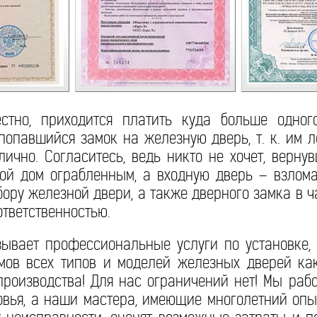
естно, приходится платить куда больше одног
опавшийся замок на железную дверь, т. к. им л
лично. Согласитесь, ведь никто не хочет, верн
вой дом ограбленным, а входную дверь – взлом
ору железной двери, а также дверного замка в ч
ответственностью.
зывает профессиональные услуги по установке,
мов всех типов и моделей железных дверей как
производства! Для нас ограничений нет! Мы раб
вья, а наши мастера, имеющие многолетний опы