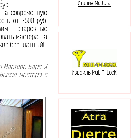
Италия Mottura
руб.
 на современную
сть от 2500 руб.
вим - сварочные
звать мастера на
кве бесплатный!
! Мастера Барс-Х
Израиль MuL-T-LocK
 Выезд мастера с