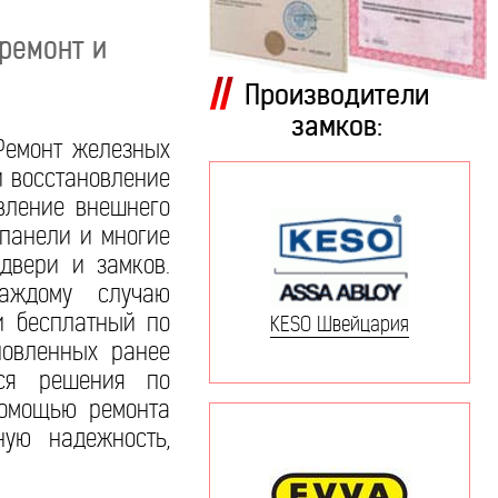
 ремонт и
Производители
замков:
 Ремонт железных
и восстановление
овление внешнего
 панели и многие
двери и замков.
аждому случаю
и бесплатный по
KESO Швейцария
новленных ранее
тся решения по
помощью ремонта
ую надежность,