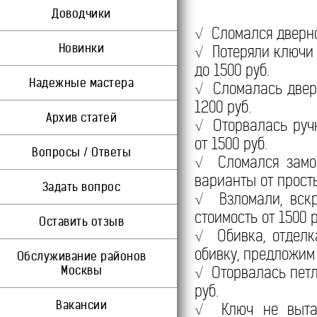
Доводчики
√
Сломался дверной
Новинки
√
Потеряли ключи 
до 1500 руб.
Надежные мастера
√
Сломалась дверн
1200 руб.
Архив статей
√
Оторвалась ручка
от 1500 руб.
Вопросы / Ответы
√
Сломался замок
варианты от прост
Задать вопрос
√
Взломали, вскр
стоимость от 1500 р
Оставить отзыв
√
Обивка, отделка
обивку, предложим
Обслуживание районов
Москвы
√
Оторвалась петля
руб.
Вакансии
√
Ключ не вытаск