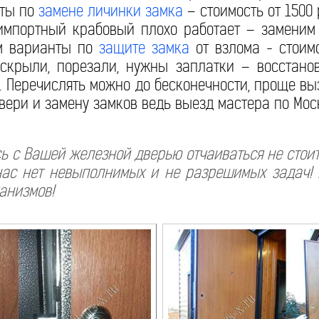
ты по
замене личинки замка
– стоимость от 1500 
портный крабовый плохо работает – заменим
м варианты по
защите замка
от взлома - стоимо
скрыли, порезали, нужны заплатки – восстано
б. Перечислять можно до бесконечности, проще вы
вери и замену замков ведь выезд мастера по Мос
сь с Вашей железной дверью отчаиваться не стоит
 нас нет невыполнимых и не разрешимых задач!
анизмов!