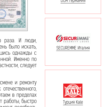
DOM Германия
о раза. И люди,
ень было искать,
SECUREMME Италия
увшись однажды с
анной. Именно по
астности, следует
 смене и ремонту
 отечественного,
отаем в пределах
т работы, быстро
Турция Kale