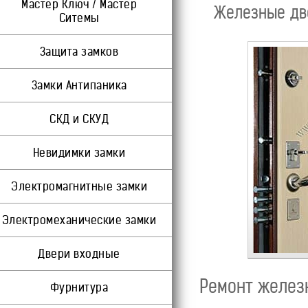
Мастер Ключ / Мастер
Железные две
Ситемы
Защита замков
Замки Антипаника
СКД и СКУД
Невидимки замки
Электромагнитные замки
Электромеханические замки
Двери входные
Ремонт железн
Фурнитура