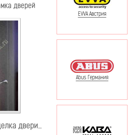
амка дверей
EVVA Австрия
Abus Германия
делка двери…