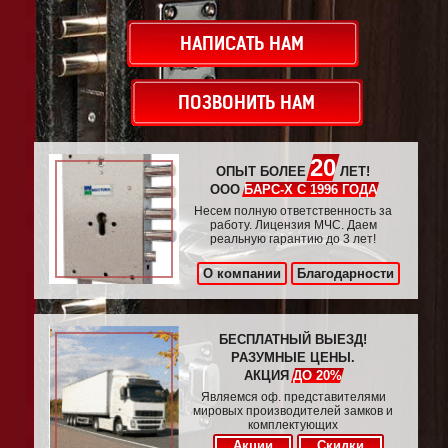
НАПИСАТЬ НАМ
ПОЗВОНИТЬ НАМ
20
ОПЫТ БОЛЕЕ
ЛЕТ!
ООО
БАРС-Х С 1996 ГОДА
Несем полную ответственность за
работу. Лицензия МЧС. Даем
реальную гарантию до 3 лет!
О компании
Благодарности
БЕСПЛАТНЫЙ ВЫЕЗД!
РАЗУМНЫЕ ЦЕНЫ.
АКЦИЯ
ДО 20%
Являемся оф. представителями
мировых производителей замков и
комплектующих
Акции
Скидки