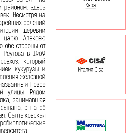
Kaba
м районом: здесь
век. Несмотря на
старейших селений
ритории деревни
а царю Алексею
о обе стороны от
в Реутова в 1969
совхоз, который
нием кукурузы и
Италия Cisa
оявления железной
 названный Новое
ой улицы. Рядом
алка, занимавшая
асыпана, а на её
ая, Салтыковская
робиологические
верситета.