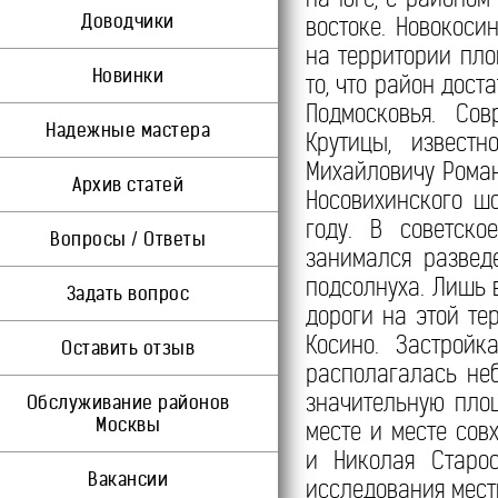
Доводчики
востоке. Новокоси
на территории пло
Новинки
то, что район дост
Подмосковья. Со
Надежные мастера
Крутицы, извест
Михайловичу Роман
Архив статей
Носовихинского ш
году. В советско
Вопросы / Ответы
занимался развед
подсолнуха. Лишь в
Задать вопрос
дороги на этой те
Косино. Застройк
Оставить отзыв
располагалась не
значительную пло
Обслуживание районов
Москвы
месте и месте сов
и Николая Старос
Вакансии
исследования мест