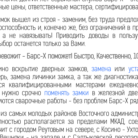
ные цены, ответственные мастера, сертифицирова
мок вышел из строя - заменим, без труда предл
оспособность и, конечно же, без ограничений в 
, а не навязывать! Приводить доводы в пользу
ыбор останется только за Вами.
ревожит - Барс-Х поможет! Быстро, Качественно, 
ино вскрытие дверных замков,
замена
или
уст
рь, замена личинки замка, а так же диагностик
тся квалифицированными мастерами ежедневн
- нужно срочно
поменять замки
в железной двер
буются сварочные работы - без проблем Барс-Х ря
 из самых молодых районов Восточного админист
лностью располагается за пределами МКАД, сое
чит с городом Реутовым на севере, с Косино - Ух
 Вешняки - на западе и с Салтыковской лесопар