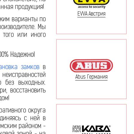
нная продукция!
EVVA Австрия
ожим варианты по
производителе. Мы
 того или иного
100% Надежно!
ановка замков
в
а неисправностей
Abus Германия
о без выходных.
и, восстановить
дом!
ративного округа
диняясь с ней в
томским районом -
ковой зоной - на