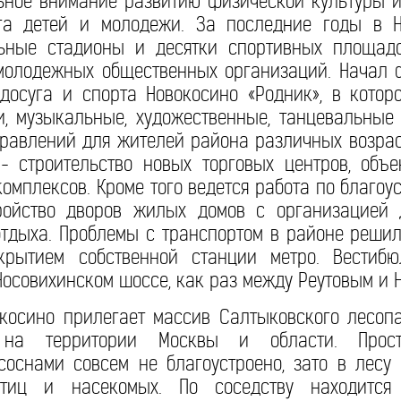
ьное внимание развитию физической культуры и
га детей и молодежи. За последние годы в 
ные стадионы и десятки спортивных площадо
 молодежных общественных организаций. Начал 
 досуга и спорта Новокосино «Родник», в кото
и, музыкальные, художественные, танцевальные
равлений для жителей района различных возрас
- строительство новых торговых центров, объе
омплексов. Кроме того ведется работа по благоус
ройство дворов жилых домов с организацией 
отдыха. Проблемы с транспортом в районе реши
крытием собственной станции метро. Вестибю
Носовихинском шоссе, как раз между Реутовым и 
окосино прилегает массив Салтыковского лесоп
на территории Москвы и области. Прост
соснами совсем не благоустроено, зато в лесу
птиц и насекомых. По соседству находитс