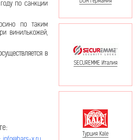
DOM Германия
 году по санкции
осино по таким
ри винилькожей,
осуществляется в
SECUREMME Италия
те:
Турция Kale
: info@bars-x.ru