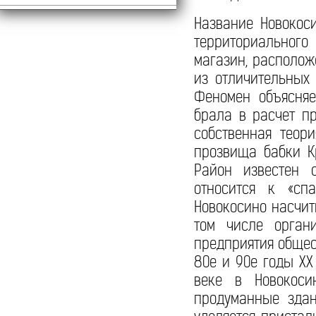
Название Новокос
территориального
магазин, располож
из отличительных
Феномен объясняе
брала в расчет п
собственная теор
прозвища бабки К
Район известен 
относится к «сп
Новокосино насчит
том числе органи
предприятия общес
80е и 90е годы XX
веке в Новокоси
продуманные здан