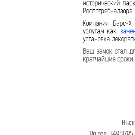
исторический парк
Роспотребнадзора 
Компания Барс-Х
услугам как,
заме
установка декорат
Ваш замок стал дл
кратчайшие сроки.
Выз
По тел: (495)795