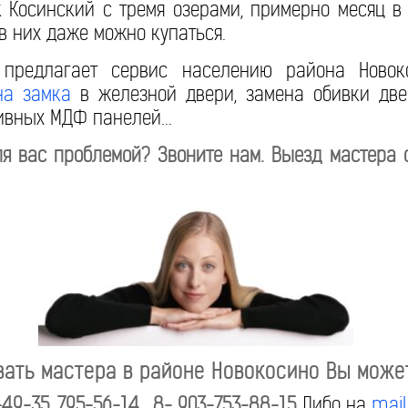
 Косинский с тремя озерами, примерно месяц в
в них даже можно купаться.
 предлагает сервис населению района Новок
на замка
в железной двери, замена обивки две
ивных МДФ панелей...
я вас проблемой? Звоните нам. Выезд мастера 
вать мастера в районе Новокосино Вы може
-49-35, 795-56-14, 8- 903-753-88-15
Либо на
mail