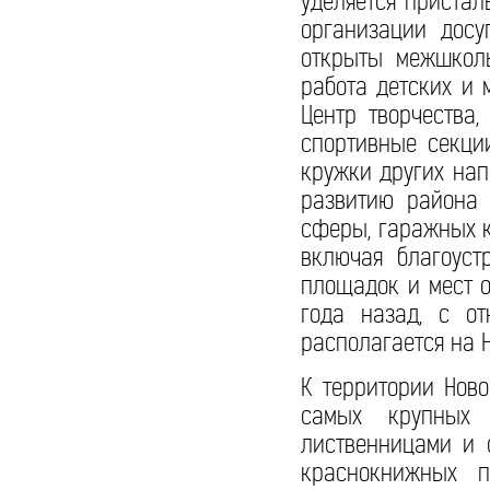
уделяется пристал
организации досу
открыты межшколь
работа детских и
Центр творчества,
спортивные секци
кружки других нап
развитию района 
сферы, гаражных к
включая благоуст
площадок и мест 
года назад, с от
располагается на 
К территории Нов
самых крупных 
лиственницами и 
краснокнижных 