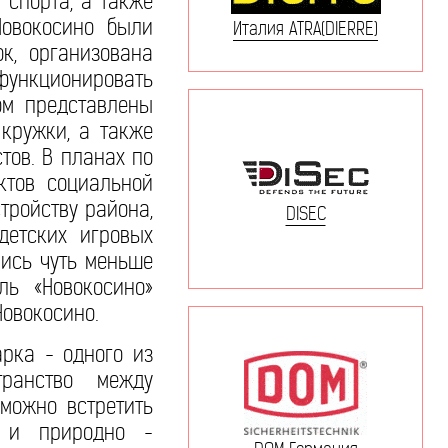
 спорта, а также
Новокосино были
Италия ATRA(DIERRE)
к, организована
функционировать
ром представлены
 кружки, а также
тов. В планах по
ктов социальной
тройству района,
DISEC
детских игровых
лись чуть меньше
ль «Новокосино»
Новокосино.
арка - одного из
ранство между
 можно встретить
я и природно -