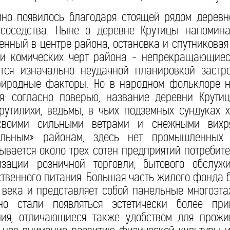
ино появилось благодаря стоящей рядом деревн
 соседства. Ныне о деревне Крутицы напомин
енный в центре района, остановка и спутниковая
 и комических черт района - непрекращающиес
тся изначально неудачной планировкой застро
риродные факторы. Но в народном фольклоре на
ия: согласно поверью, название деревни Крути
рутилихи, ведьмы, в чьих подземных сундуках 
своими сильными ветрами и снежными вихря
альным» районам, здесь нет промышленных 
ывается около трех сотен предприятий потребите
зации розничной торговли, бытового обслуж
твенного питания. Большая часть жилого фонда 
 века и представляет собой панельные многоэта
но стали появляться эстетически более при
ия, отличающиеся также удобством для прожи