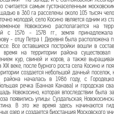
но считается самым густонаселенным московски
щадью в 360 га расселены около 105 тысяч чело
аточно молодой, село Косино является одним из 
временное Новокосино располагается на тер
ной с 1576 - 1578 гг., земля принадлежал
ову - отцу Петра I. Деревня была расположена п
оссе. Все оставшиеся постройки вошли в соста
е время на территории района существовал 
ением кур, свиней и коров, а также выращива
 XIX веке, после бурного роста села Косино и п
рритории создается небольшой дачный поселок,
а района началась в 1986 году, с Городецк
большая речка (Банная Канава) и городская св
щадь Новокосино, которая впоследствии была з
хоза появились улицы: Суздальская, Новокосинск
тина. В это же время здесь начинаются гид
ных озер и создается биостанция Московского уни