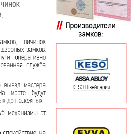
ичинок
,
Производители
замков:
мков, личинок
 дверных замков,
уги оперативно
рованная служба
о выезд мастера
KESO Швейцария
На месте будут
ых до надежных.
уб. механизмы от
 спокойствие, на