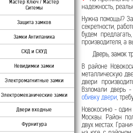
Мастер Ключ / Мастер
надежность, реаль
Ситемы
Нужна помощь!? За
Защита замков
секретности, работ
будем предлагать
Замки Антипаника
производителя, а в
СКД и СКУД
Дверь, замок т
В районе Новокос
Невидимки замки
металлическую две
Электромагнитные замки
двери производи
Взломали дверь 
Электромеханические замки
обивку двери
, тре
Новокосино - один
Двери входные
Москвы. Район по
двух местах. Грани
Фурнитура
на юге, с районом