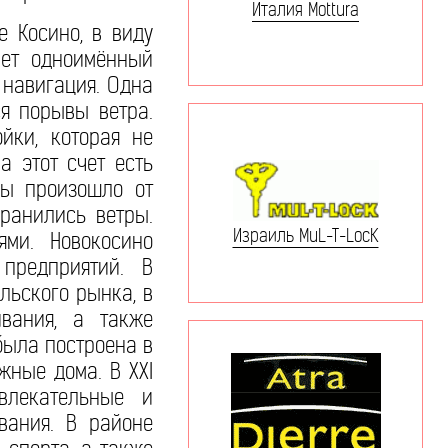
Италия Mottura
е Косино, в виду
ает одноимённый
 навигация. Одна
я порывы ветра.
йки, которая не
 этот счет есть
цы произошло от
хранились ветры.
Израиль MuL-T-LocK
ми. Новокосино
предприятий. В
льского рынка, в
ивания, а также
была построена в
жные дома. В XXI
влекательные и
вания. В районе