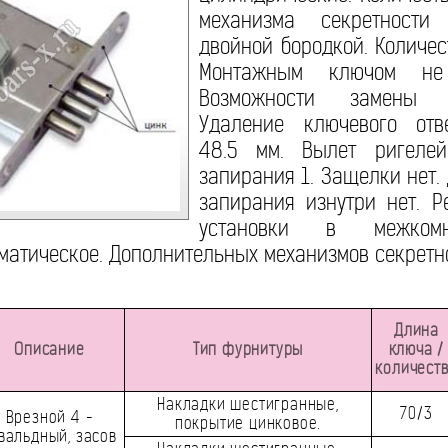
механизма секретности
двойной бородкой. Количес
Монтажным ключом не к
Возможности замены м
Удаление ключевого отве
48.5 мм. Вылет ригеле
запирания 1. Защелки нет.
запирания изнутри нет. Р
установки в межкомн
матическое. Дополнительных механизмов секретно
Длина
Описание
Тип фурнитуры
ключа /
количест
Накладки шестигранные,
70/3
Врезной 4 -
покрытие цинковое.
вальдный, засов