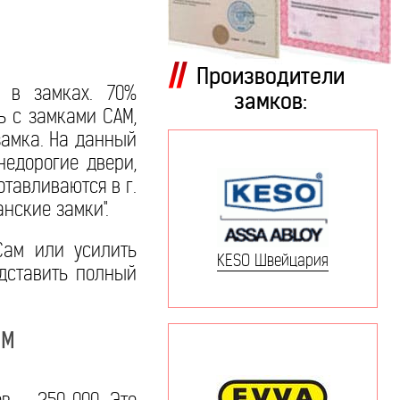
Производители
 в замках. 70%
замков:
ь с замками САМ,
замка. На данный
недорогие двери,
тавливаются в г.
нские замки".
Сам или усилить
KESO Швейцария
дставить полный
АМ