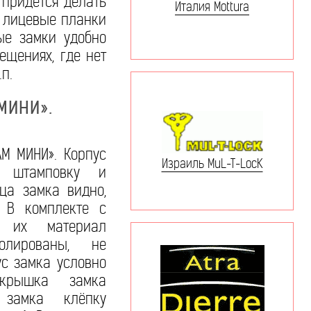
 придется делать
Италия Mottura
, лицевые планки
ые замки удобно
ещениях, где нет
п.
МИНИ».
М МИНИ». Корпус
Израиль MuL-T-LocK
ю штамповку и
ца замка видно,
. В комплекте с
 их материал
олированы, не
ус замка условно
 крышка замка
 замка клёпку