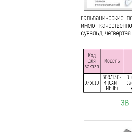
гальванические п
имеют качественно
сувальд, четвёртая
Код
для
Модель
заказа
ЗВ8/13С-
Вр
076610
М (САМ -
за
МИНИ)
ЗВ 