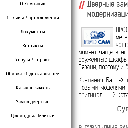
Дверные замк
О Компании
модернизаци
Отзывы / предложения
ПРО
Документы
мета
чаще
Контакты
момент чаще всего
оружейные шкафы. 
Услуги / Сервис
Рязани, поэтому и 
Обивка-Отделка дверей
Компания Барс-Х 
новыми моделями 
Каталог замков
оригинальный ката
Замки дверные
Су
Цилиндры/Личинки