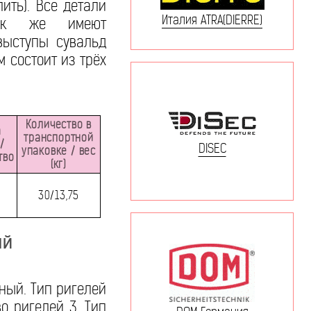
ить). Все детали
Италия ATRA(DIERRE)
так же имеют
выступы сувальд
 состоит из трёх
Количество в
а
транспортной
/
DISEC
упаковке / вес
тво
(кг)
30/13,75
ый
ный. Тип ригелей
о ригелей 3. Тип