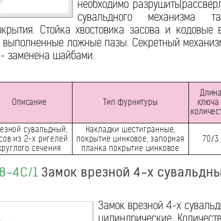
необходимо разрушить(рассверл
сувальдного механизма 
окрытия. Стойка хвостовика засова и кодовые 
 выполненные ложные пазы. Секретный механизм
 - заменена шайбами.
Длин
Описание
Тип фурнитуры
ключа 
количес
езной сувальдный,
Накладки шестигранные,
сов из 2-х ригелей
покрытие цинковое, запорная
70/3
круглого сечения
планка покрытие цинковое
8-4С/1
Замок врезной 4-х сувальдн
Замок врезной 4-х сувальд
цилиндрические. Количеств