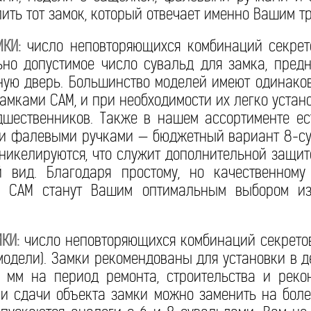
пить тот замок, который отвечает именно Вашим т
КИ:
число неповторяющихся комбинаций секрето
но допустимое число сувальд для замка, предн
дную дверь. Большинство моделей имеют одинак
амками САМ, и при необходимости их легко устано
дшественников. Также в нашем ассортименте ес
 и фалевыми ручками — бюджетный вариант 8-су
 никелируются, что служит дополнительной защит
 вид. Благодаря простому, но качественному
и САМ станут Вашим оптимальным выбором из
КИ:
число неповторяющихся комбинаций секретов
 модели). Замки рекомендованы для установки в 
 мм на период ремонта, строительства и рекон
 и сдачи объекта замки можно заменить на бол