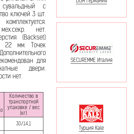
DOM Германия
 сувальдный с
тво ключей 3 шт.
омплектуется.
ех.секр. нет.
рстия (Backset)
й 22 мм. Точек
 Дополнительного
екомендован для
SECUREMME Италия
атные двери.
сти нет.
Количество в
транспортной
упаковке / вес
во
(кг)
30/14,1
Турция Kale