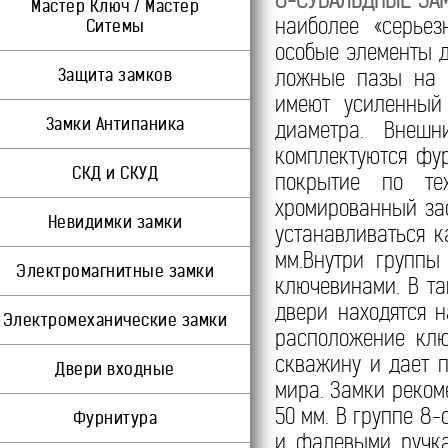
8-СУВАЛЬДНЫЕ ЗАМ
Мастер Ключ / Мастер
наиболее «серье
Ситемы
особые элементы д
Защита замков
ложные пазы на с
имеют усиленный
Замки Антипаника
диаметра. Внеш
комплектуются фу
СКД и СКУД
покрытие по те
хромированный за
Невидимки замки
устанавливаться к
мм.Внутри группы
Электромагнитные замки
ключевинами. В та
двери находятся 
Электромеханические замки
расположение клю
скважину и дает 
Двери входные
мира. Замки реком
50 мм. В группе 8
Фурнитура
и фалевыми ручка