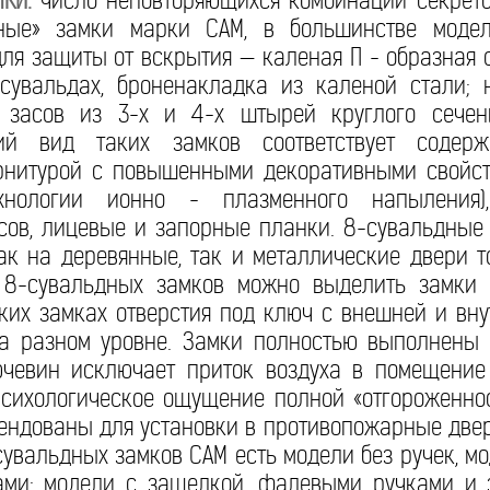
КИ:
число неповторяющихся комбинаций секретов
зные» замки марки САМ, в большинстве моде
ля защиты от вскрытия — каленая П - образная с
увальдах, броненакладка из каленой стали; 
 засов из 3-х и 4-х штырей круглого сечен
ний вид таких замков соответствует соде
рнитурой с повышенными декоративными свойст
хнологии ионно - плазменного напыления)
сов, лицевые и запорные планки. 8-сувальдные
ак на деревянные, так и металлические двери 
 8-сувальдных замков можно выделить замки
ких замках отверстия под ключ с внешней и вн
на разном уровне. Замки полностью выполнены 
чевин исключает приток воздуха в помещение
психологическое ощущение полной «отгороженно
ендованы для установки в противопожарные две
-сувальдных замков САМ есть модели без ручек, м
ми; модели с защелкой, фалевыми ручками и