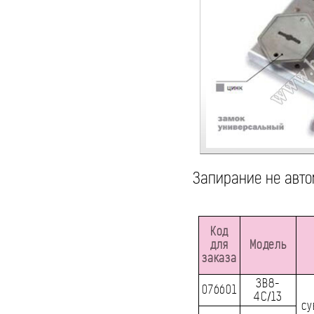
Запирание не авто
Код
для
Модель
заказа
ЗВ8-
076601
4C/13
су