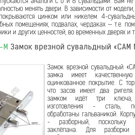
пускаются аналоги с 6 и 8 сувальдами. Вам не
лностью менять двери. В зависимости от модели
покрываются цинком или никелем. 4-сувальдн
бных помещениях, подвалах, чердаках — т.е. пом
ики и других ценностей, во временных дверях и т.
С-М
Замок врезной сувальдный «САМ 
Замок врезной сувальдный «СА
замка имеет качественну
оцинкованное покрытие. С тор
что засов имеет два ригеля
замком идёт три ключа,
изготовления - сталь, п
обработаны гальваникой. Корп
- разборный, поскольку
заклёпана. Для разборки