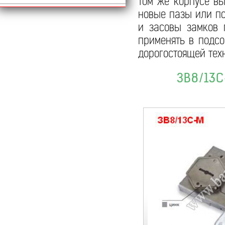
том же корпусе вы
новые пазы или по
и засовы замков 
применять в подсо
дорогостоящей техн
ЗВ8/13