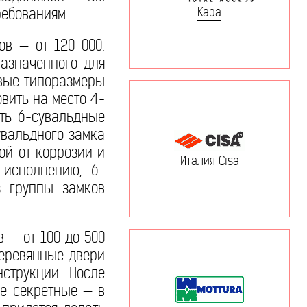
Kaba
ребованиям.
в — от 120 000.
азначенного для
овые типоразмеры
вить на место 4-
ть 6-сувальдные
вальдного замка
ой от коррозии и
Италия Cisa
 исполнению, 6-
 группы замков
 — от 100 до 500
деревянные двери
струкции. После
ее секретные — в