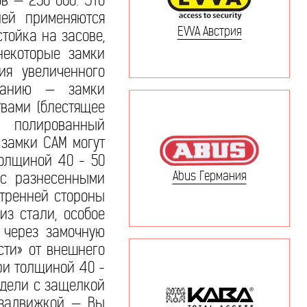
 — 250 000. Это
лей применяются
EVVA Австрия
тойка на засове,
некоторые замки
ия увеличенного
ржанию — замки
вами (блестящее
, полированный
 замки САМ могут
толщиной 40 - 50
Abus Германия
 с разнесенными
утренней стороны
из стали, особое
 через замочную
сти» от внешнего
ри толщиной 40 -
одели с защелкой
 задвижкой — Вы