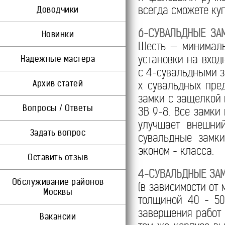
всегда сможете ку
Доводчики
6-СУВАЛЬДНЫЕ ЗАМ
Новинки
Шесть — минималь
установки на вхо
Надежные мастера
с 4-сувальдными з
Архив статей
х сувальдных пре
замки с защелкой
Вопросы / Ответы
ЗВ 9-8. Все замки
улучшает внешний
Задать вопрос
сувальдные замк
эконом - класса.
Оставить отзыв
4-СУВАЛЬДНЫЕ ЗАМ
Обслуживание районов
(в зависимости от
Москвы
толщиной 40 - 50
завершения работ
Вакансии