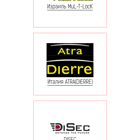
Израиль MuL-T-LocK
Италия ATRA(DIERRE)
DISEC