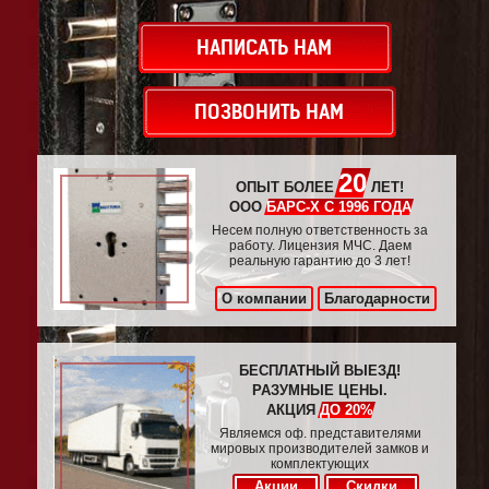
НАПИСАТЬ НАМ
ПОЗВОНИТЬ НАМ
20
ОПЫТ БОЛЕЕ
ЛЕТ!
ООО
БАРС-Х С 1996 ГОДА
Несем полную ответственность за
работу. Лицензия МЧС. Даем
реальную гарантию до 3 лет!
О компании
Благодарности
БЕСПЛАТНЫЙ ВЫЕЗД!
РАЗУМНЫЕ ЦЕНЫ.
АКЦИЯ
ДО 20%
Являемся оф. представителями
мировых производителей замков и
комплектующих
Акции
Скидки