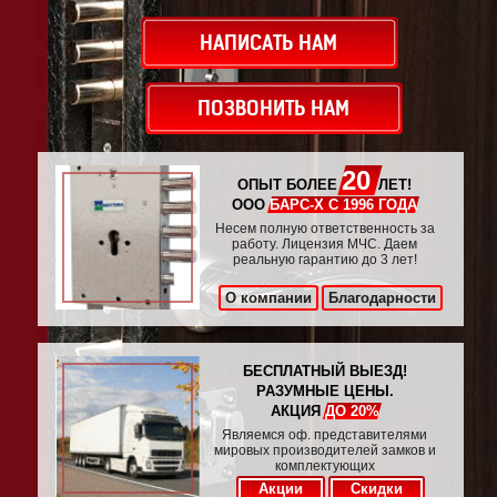
НАПИСАТЬ НАМ
ПОЗВОНИТЬ НАМ
20
ОПЫТ БОЛЕЕ
ЛЕТ!
ООО
БАРС-Х С 1996 ГОДА
Несем полную ответственность за
работу. Лицензия МЧС. Даем
реальную гарантию до 3 лет!
О компании
Благодарности
БЕСПЛАТНЫЙ ВЫЕЗД!
РАЗУМНЫЕ ЦЕНЫ.
АКЦИЯ
ДО 20%
Являемся оф. представителями
мировых производителей замков и
комплектующих
Акции
Скидки