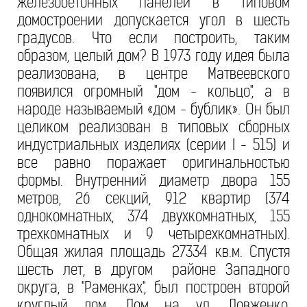
железобетонных панелей в типовом
домостроении допускается угол в шесть
градусов. Что если построить, таким
образом, целый дом? В 1973 году идея была
реализована, в центре Матвеевского
появился огромный "дом - кольцо", а в
народе называемый «дом - бублик». Он был
целиком реализован в типовых сборных
индустриальных изделиях (серии I - 515) и
все равно поражает оригинальностью
формы. Внутренний диаметр двора 155
метров, 26 секций, 912 квартир (374
однокомнатных, 374 двухкомнатных, 155
трехкомнатных и 9 четырехкомнатных).
Общая жилая площадь 27334 кв.м. Спустя
шесть лет, в другом районе Западного
округа, в "Раменках", был построен второй
круглый дом. Дом на ул. Довженко,