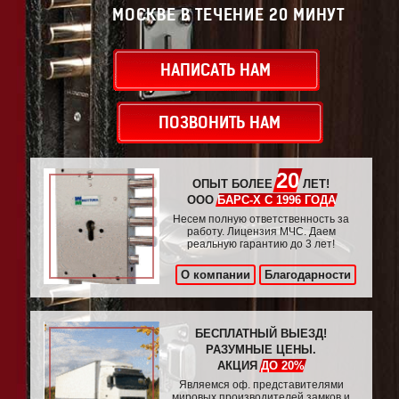
МОСКВЕ В ТЕЧЕНИЕ 20 МИНУТ
НАПИСАТЬ НАМ
ПОЗВОНИТЬ НАМ
20
ОПЫТ БОЛЕЕ
ЛЕТ!
ООО
БАРС-Х С 1996 ГОДА
Несем полную ответственность за
работу. Лицензия МЧС. Даем
реальную гарантию до 3 лет!
О компании
Благодарности
БЕСПЛАТНЫЙ ВЫЕЗД!
РАЗУМНЫЕ ЦЕНЫ.
АКЦИЯ
ДО 20%
Являемся оф. представителями
мировых производителей замков и