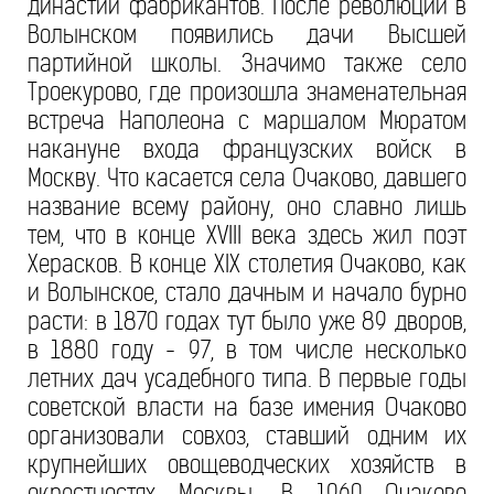
династии фабрикантов. После революции в
Волынском появились дачи Высшей
партийной школы. Значимо также село
Троекурово, где произошла знаменательная
встреча Наполеона с маршалом Мюратом
накануне входа французских войск в
Москву. Что касается села Очаково, давшего
название всему району, оно славно лишь
тем, что в конце XVIII века здесь жил поэт
Херасков. В конце XIX столетия Очаково, как
и Волынское, стало дачным и начало бурно
расти: в 1870 годах тут было уже 89 дворов,
в 1880 году - 97, в том числе несколько
летних дач усадебного типа. В первые годы
советской власти на базе имения Очаково
организовали совхоз, ставший одним их
крупнейших овощеводческих хозяйств в
окрестностях Москвы. В 1960 Очаково