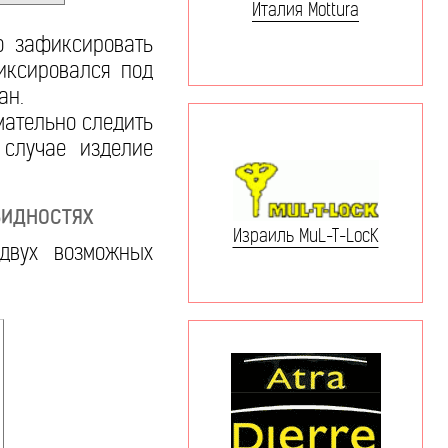
Италия Mottura
о зафиксировать
иксировался под
ан.
мательно следить
 случае изделие
видностях
Израиль MuL-T-LocK
двух возможных