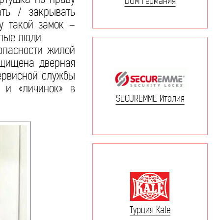
DOM Германия
ать / закрывать
у такой замок –
лые люди.
опасности жилой
защищена дверная
сервисной службы
 и «личинок» в
SECUREMME Италия
Турция Kale