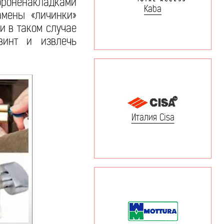
 броненакладками
Kaba
амены «личинки»
и в таком случае
винт и извлечь
Италия Cisa