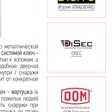
Италия ATRA(DIERRE)
о металлической
 системой ключ -
DISEC
ью к взломам, а
одобная дверная
знутри / снаружи
ит от конкретной
юч - вертушка
(к
в пожилых людей)
ыть снаружи при
ертушка по праву