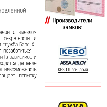
ановленной
Производители
замков:
двери с выездом
 секретности и
 служба Барс-Х.
 позаботиться –
и (в зависимости
бходится дешевле
ет невозможность
KESO Швейцария
ращает попытку