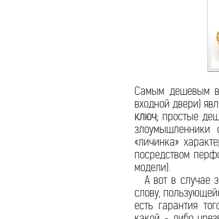
Самым дешевым ва
входной двери) яв
ключ;
простые деше
злоумышленники 
«личинка» характе
посредством перфо
модели).
А вот в случае з
слову, пользующей
есть гарантия то
какой - либо чре