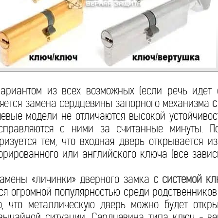
риантом из всех возможных (если речь идет 
ляется замена сердцевины запорного механизма
с
вые модели не отличаются высокой устойчивост
справляются с ними за считанные минуты. П
ризуется тем, что входная дверь открывается и
рированного или английского ключа (все завис
амены «личинки» дверного замка
с системой кл
ся огромной популярностью среди родственнико
го, что металлическую дверь можно будет откр
звычайной ситуации. Сердцевина типа ключ - в