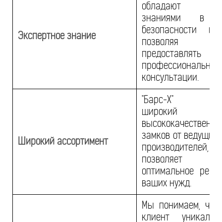
обладают глу
знаниями в о
безопасности и 
Экспертное знание
позволяя
предоставлять
профессиональные
консультации.
"Барс-Х" пред
широкий в
высококачественны
замков от ведущих
Широкий ассортимент
производителе
позволяет вы
оптимальное реше
ваших нужд.
Мы понимаем, что
клиент уникале