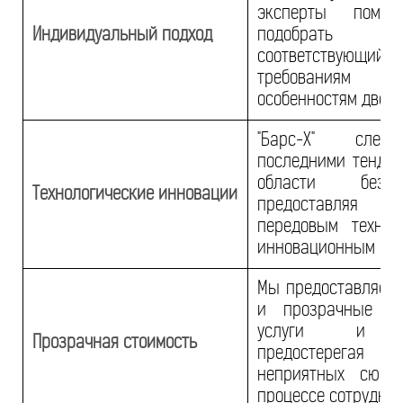
эксперты помог
Индивидуальный подход
подобрать з
соответствующи
требовани
особенностям двери
"Барс-Х" сле
последними тенде
области безопа
Технологические инновации
предоставляя д
передовым технол
инновационным ре
Мы предоставляем
и прозрачные ц
услуги и з
Прозрачная стоимость
предостерег
неприятных сюрп
процессе сотруднич