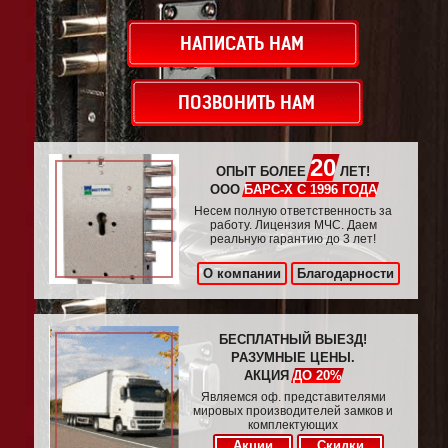
НАПИСАТЬ НАМ
ПОЗВОНИТЬ НАМ
20
ОПЫТ БОЛЕЕ
ЛЕТ!
ООО
БАРС-Х С 1996 ГОДА
Несем полную ответственность за
работу. Лицензия МЧС. Даем
реальную гарантию до 3 лет!
О компании
Благодарности
БЕСПЛАТНЫЙ ВЫЕЗД!
РАЗУМНЫЕ ЦЕНЫ.
АКЦИЯ
ДО 20%
Являемся оф. представителями
мировых производителей замков и
комплектующих
Акции
Скидки