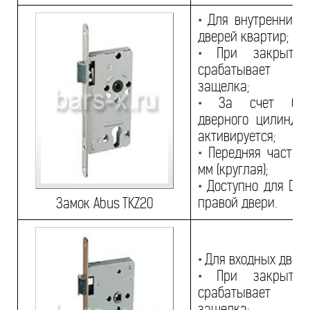
•
Для внутренних д
дверей квартир;
•
При закрытии
срабатывает 
защелка;
•
За счет блок
дверного цилиндр
активируется;
•
Передняя часть 2
мм (круглая);
•
Доступно для DIN
правой двери.
Замок Abus TKZ20
•
Для входных двере
•
При закрытии
срабатывает 
защелка;