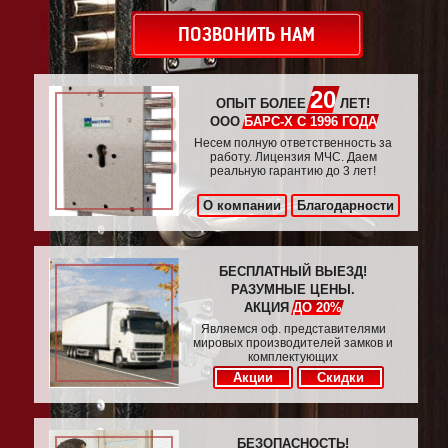
ПОЗВОНИТЬ НАМ
20
ОПЫТ БОЛЕЕ
ЛЕТ!
ООО
БАРС-Х С 1996 ГОДА
Несем полную ответственность за
работу. Лицензия МЧС. Даем
реальную гарантию до 3 лет!
О компании
Благодарности
БЕСПЛАТНЫЙ ВЫЕЗД!
РАЗУМНЫЕ ЦЕНЫ.
АКЦИЯ
ДО 20%
Являемся оф. представителями
мировых производителей замков и
комплектующих
Акции
Скидки
БЕЗОПАСНОСТЬ!