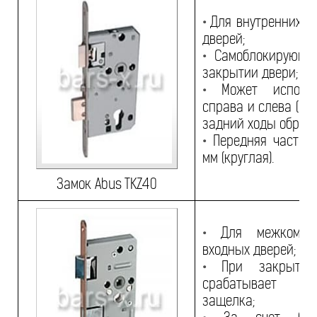
•
Для внутренних и
дверей;
•
Самоблокирующи
закрытии двери;
•
Может использо
справа и слева (пе
задний ходы обрати
•
Передняя часть 2
мм (круглая).
Замок Abus TKZ40
•
Для межкомна
входных дверей;
•
При закрытии
срабатывает 
защелка;