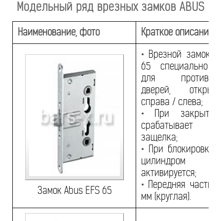
Модельный ряд врезных замков ABUS
Наименование, фото
Краткое описание
•
Врезной замок A
65 специально п
для противопо
дверей, открыв
справа / слева;
•
При закрытии
срабатывает 
защелка;
•
При блокировке 
цилиндром
активируется;
•
Передняя часть 2
Замок Abus EFS 65
мм (круглая).