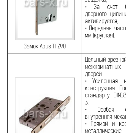
•
За счет блок
дверного цилиндр
активируется;
•
Передняя часть 2
мм (круглая).
Замок Abus THZ90
Цельный врезной з
межкомнатных и 
дверей
•
Усиленная и ц
конструкция. Соотв
стандарту DIN1825
3.
•
Особая стаб
внутренняя механик
•
Прямой и косой
металлические.