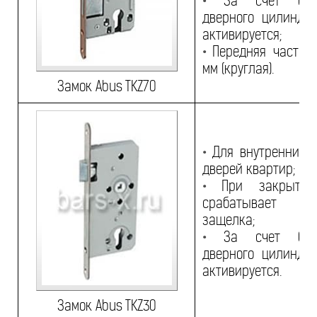
•
За счет блок
дверного цилиндр
активируется;
•
Передняя часть 1
мм (круглая).
Замок Abus TKZ70
•
Для внутренних д
дверей квартир;
•
При закрытии
срабатывает 
защелка;
•
За счет блок
дверного цилиндр
активируется.
Замок Abus TKZ30