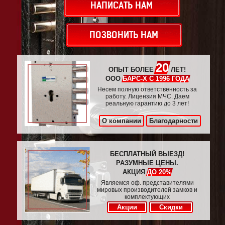
НАПИСАТЬ НАМ
ПОЗВОНИТЬ НАМ
20
ОПЫТ БОЛЕЕ
ЛЕТ!
ООО
БАРС-Х С 1996 ГОДА
Несем полную ответственность за
работу. Лицензия МЧС. Даем
реальную гарантию до 3 лет!
О компании
Благодарности
БЕСПЛАТНЫЙ ВЫЕЗД!
РАЗУМНЫЕ ЦЕНЫ.
АКЦИЯ
ДО 20%
Являемся оф. представителями
мировых производителей замков и
комплектующих
Акции
Скидки