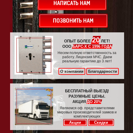
НАПИСАТЬ НАМ
ПОЗВОНИТЬ НАМ
20
ОПЫТ БОЛЕЕ
ЛЕТ!
ООО
БАРС-Х С 1996 ГОДА
Несем полную ответственность за
работу. Лицензия МЧС. Даем
реальную гарантию до 3 лет!
О компании
Благодарности
БЕСПЛАТНЫЙ ВЫЕЗД!
РАЗУМНЫЕ ЦЕНЫ.
АКЦИЯ
ДО 20%
Являемся оф. представителями
мировых производителей замков и
комплектующих
Акции
Скидки