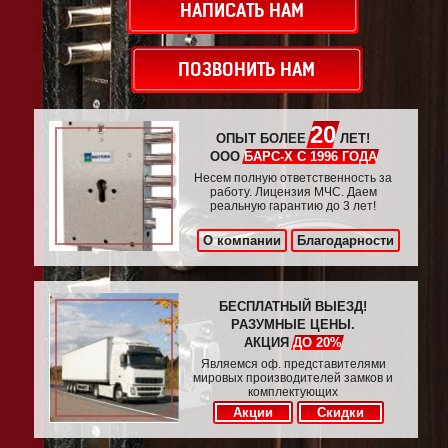
НАПИСАТЬ НАМ
ПОЗВОНИТЬ НАМ
20
ОПЫТ БОЛЕЕ
ЛЕТ!
ООО
БАРС-Х С 1996 ГОДА
Несем полную ответственность за
работу. Лицензия МЧС. Даем
реальную гарантию до 3 лет!
О компании
Благодарности
БЕСПЛАТНЫЙ ВЫЕЗД!
РАЗУМНЫЕ ЦЕНЫ.
АКЦИЯ
ДО 20%
Являемся оф. представителями
мировых производителей замков и
комплектующих
Акции
Скидки