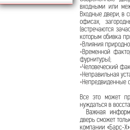
входными или меж
Входные двери, в с
офисах, загород
(встречаются зача
которым обивка пр
Влияния природног
•
Временной фактор
•
фурнитуры);
Человеческий фак
•
Неправильная уста
•
Непредвиденные си
•
Все это может пр
нуждаться в восста
Важная информ
дверь сможет толь
компании «Барс-Х»