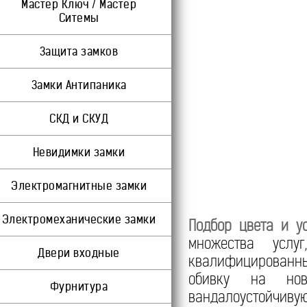
Мастер Ключ / Мастер
Ситемы
Защита замков
Замки Антипаника
СКД и СКУД
Невидимки замки
Электромагнитные замки
Электромеханические замки
Подбор цвета и у
множества услу
Двери входные
квалифицированны
обивку на нов
Фурнитура
вандалоустойчиву