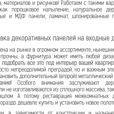
в, материалов и рисунков! Работаем с такими ва
 как порошковое напыление, натуральное де
вые и МДФ панели, ламинат, шпонированные 
вка декоративных панелей на входные 
ена на рынке в огромном ассортименте, нынешн
прочны, а фурнитура может иметь любой диза
т
подобрать все это под интерьер вашей кварти
осто непреодолимой преградой, но и важным эл
ановить дополнительный (второй) металлический 
ание!
Особого внимания заслуживают дере
и не изготавливаются из сплошного массива, та
ошлом. А потому реставрация межкомнатных 
ораздо дешевле купить и установить новое полот
и, в зависимости от конструкции и назначе