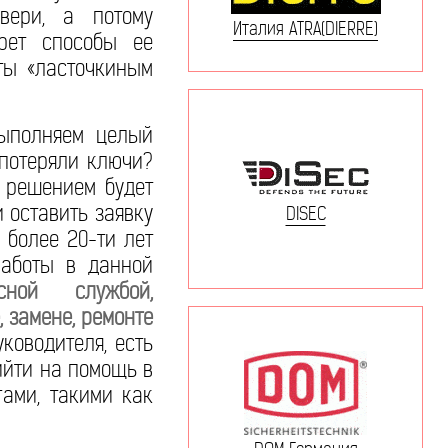
вери, а потому
Италия ATRA(DIERRE)
рет способы ее
ты «ласточкиным
выполняем целый
 потеряли ключи?
м решением будет
 оставить заявку
DISEC
более 20-ти лет
работы в данной
сной службой,
 замене, ремонте
уководителя, есть
ийти на помощь в
гами, такими как