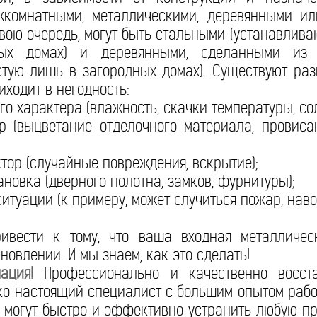
комнатными, металлическими, деревянными ил
вою очередь, могут быть стальными (устанавлива
ных домах) и деревянными, сделанными из 
стую лишь в загородных домах). Существуют ра
иходит в негодность:
о характера (влажность, скачки температуры, со
 (выцветание отделочного материала, провисан
тор (случайные повреждения, вскрытие);
новка (дверного полотна, замков, фурнитуры);
туации (к примеру, может случиться пожар, наво
ивести к тому, что ваша входная металличес
новлении. И мы знаем, как это сделать!
ация!
Профессионально и качественно восста
ко настоящий специалист с большим опытом раб
 могут быстро и эффективно устранить любую пр