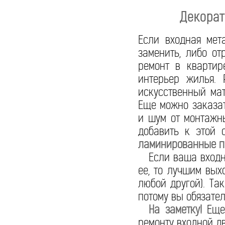
Декорат
Если входная мет
заменить, либо от
ремонт в квартир
интерьер жилья. 
искусственный ма
Еще можно заказат
и шум от монтажны
добавить к этой 
ламинированные па
Если ваша входна
ее, то лучшим вых
любой другой). Та
потому вы обязате
На заметку!
Еще 
ремонту входной д