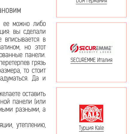
DOM Германия
ановим
о ее можно либо
ация: вы сделали
е вписывается в
атином, но этот
ованные панели.
SECUREMME Италия
перетерпев грязь
азмера, то стоит
адуматься. Да и
желаете оставить
нной панели (или
амыми разными, а
ции, утеплению,
Турция Kale