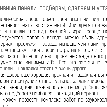
ивные панели: подберем, сделаем и уст
аллическая дверь теряет свой внешний вид, т
реставрировать (восстановить). Или другая ситу
е и поняли, что вид входной двери вообще н
Разумеется, полотно всегда можно обить дерм
териал прослужит гораздо меньше, чем ламинир
ь установку новой двери, потратив много денег, 
х работ. Но если у вас проем нестандартного р
сумме еще минимум 30%. Все это заставляет з
нели - накладки стоят не очень дорого
.
я дверь еще хорошая, прочная и надежная, вы 
одом из ситуации станет установка ламинирова
кие панели, как отмечалось выше, могут быть с
льно подберете наиболее подходящий вариант!
можем провести комплекс работ по звукоизоля
вери.