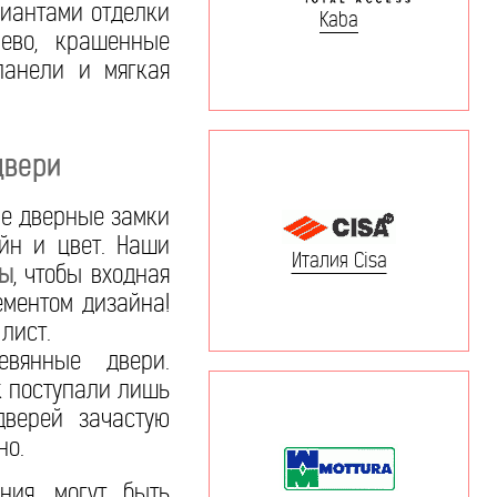
риантами отделки
Kaba
рево, крашенные
панели и мягкая
двери
ие дверные замки
йн и цвет. Наши
Италия Cisa
ры
, чтобы входная
ементом дизайна!
лист.
вянные двери.
к поступали лишь
дверей зачастую
но.
ния, могут быть