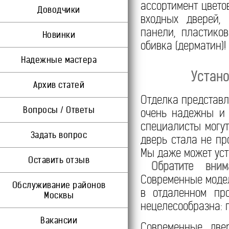
ассортимент цвето
Доводчики
входных дверей,
панели, пластико
Новинки
обивка (дерматин)!
Надежные мастера
Устано
Архив статей
Отделка представл
Вопросы / Ответы
очень надежны и 
специалисты могу
Задать вопрос
дверь стала не пр
Мы даже может уст
Оставить отзыв
Обратите вним
Современные модел
Обслуживание районов
в отдаленном пр
Москвы
нецелесообразна: г
Вакансии
Современные двер