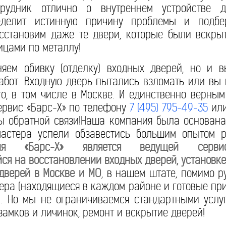
удник отлично о внутреннем устройстве д
еделит истинную причину проблемы и подбе
осстановим даже те двери, которые были вскры
ицами по металлу!
яем обивку (отделку) входных дверей, но и 
абот. Входную дверь пытались взломать или вы
то, в том числе в Москве. И единственно верны
ервис «Барс-Х» по телефону
7 (495) 795-49-35
или
 обратной связи!Наша компания была основана 
мастера успели обзавестись большим опытом 
дня «Барс-Х» является ведущей серви
я на восстановлении входных дверей, установке,
дверей в Москве и МО
, в нашем штате, помимо р
ера (находящиеся в каждом районе и готовые пр
). Но мы не ограничиваемся стандартными услу
замков и личинок, ремонт и вскрытие дверей!