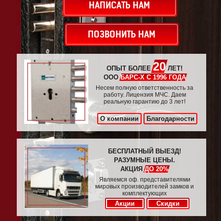
НАПИСАТЬ НАМ
ПОЗВОНИТЬ НАМ
20
ОПЫТ БОЛЕЕ
ЛЕТ!
ООО
БАРС-Х С 1996 ГОДА
Несем полную ответственность за
работу. Лицензия МЧС. Даем
реальную гарантию до 3 лет!
О компании
Благодарности
БЕСПЛАТНЫЙ ВЫЕЗД!
РАЗУМНЫЕ ЦЕНЫ.
АКЦИЯ
ДО 20%
Являемся оф. представителями
мировых производителей замков и
комплектующих
Акции
Скидки