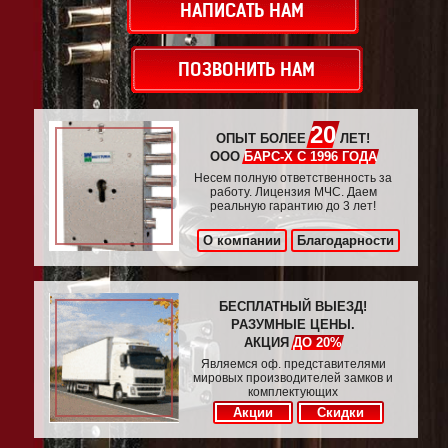
НАПИСАТЬ НАМ
ПОЗВОНИТЬ НАМ
20
ОПЫТ БОЛЕЕ
ЛЕТ!
ООО
БАРС-Х С 1996 ГОДА
Несем полную ответственность за
работу. Лицензия МЧС. Даем
реальную гарантию до 3 лет!
О компании
Благодарности
БЕСПЛАТНЫЙ ВЫЕЗД!
РАЗУМНЫЕ ЦЕНЫ.
АКЦИЯ
ДО 20%
Являемся оф. представителями
мировых производителей замков и
комплектующих
Акции
Скидки