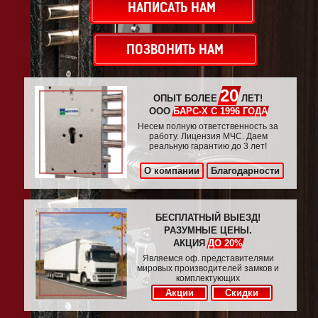
НАПИСАТЬ НАМ
ПОЗВОНИТЬ НАМ
20
ОПЫТ БОЛЕЕ
ЛЕТ!
ООО
БАРС-Х С 1996 ГОДА
Несем полную ответственность за
работу. Лицензия МЧС. Даем
реальную гарантию до 3 лет!
О компании
Благодарности
БЕСПЛАТНЫЙ ВЫЕЗД!
РАЗУМНЫЕ ЦЕНЫ.
АКЦИЯ
ДО 20%
Являемся оф. представителями
мировых производителей замков и
комплектующих
Акции
Скидки