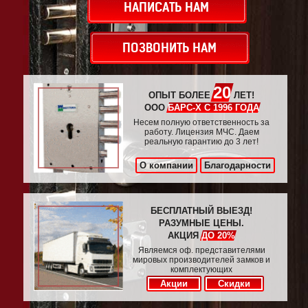
НАПИСАТЬ НАМ
ПОЗВОНИТЬ НАМ
20
ОПЫТ БОЛЕЕ
ЛЕТ!
ООО
БАРС-Х С 1996 ГОДА
Несем полную ответственность за
работу. Лицензия МЧС. Даем
реальную гарантию до 3 лет!
О компании
Благодарности
БЕСПЛАТНЫЙ ВЫЕЗД!
РАЗУМНЫЕ ЦЕНЫ.
АКЦИЯ
ДО 20%
Являемся оф. представителями
мировых производителей замков и
комплектующих
Акции
Скидки