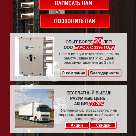
НАПИСАТЬ НАМ
ПОЗВОНИТЬ НАМ
20
ОПЫТ БОЛЕЕ
ЛЕТ!
ООО
БАРС-Х С 1996 ГОДА
Несем полную ответственность за
работу. Лицензия МЧС. Даем
реальную гарантию до 3 лет!
О компании
Благодарности
БЕСПЛАТНЫЙ ВЫЕЗД!
РАЗУМНЫЕ ЦЕНЫ.
АКЦИЯ
ДО 20%
Являемся оф. представителями
мировых производителей замков и
комплектующих
Акции
Скидки