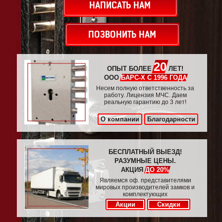
НАПИСАТЬ НАМ
ПОЗВОНИТЬ НАМ
20
ОПЫТ БОЛЕЕ
ЛЕТ!
ООО
БАРС-Х С 1996 ГОДА
Несем полную ответственность за
работу. Лицензия МЧС. Даем
реальную гарантию до 3 лет!
О компании
Благодарности
БЕСПЛАТНЫЙ ВЫЕЗД!
РАЗУМНЫЕ ЦЕНЫ.
АКЦИЯ
ДО 20%
Являемся оф. представителями
мировых производителей замков и
комплектующих
Акции
Скидки