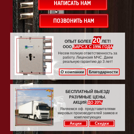
НАПИСАТЬ НАМ
ПОЗВОНИТЬ НАМ
20
ОПЫТ БОЛЕЕ
ЛЕТ!
ООО
БАРС-Х С 1996 ГОДА
Несем полную ответственность за
работу. Лицензия МЧС. Даем
реальную гарантию до 3 лет!
О компании
Благодарности
БЕСПЛАТНЫЙ ВЫЕЗД!
РАЗУМНЫЕ ЦЕНЫ.
АКЦИЯ
ДО 20%
Являемся оф. представителями
мировых производителей замков и
комплектующих
Акции
Скидки