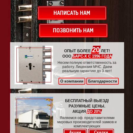
НАПИСАТЬ НАМ
ПОЗВОНИТЬ НАМ
20
ОПЫТ БОЛЕЕ
ЛЕТ!
ООО
БАРС-Х С 1996 ГОДА
Несем полную ответственность за
работу. Лицензия МЧС. Даем
реальную гарантию до 3 лет!
О компании
Благодарности
БЕСПЛАТНЫЙ ВЫЕЗД!
РАЗУМНЫЕ ЦЕНЫ.
АКЦИЯ
ДО 20%
Являемся оф. представителями
мировых производителей замков и
комплектующих
Акции
Скидки