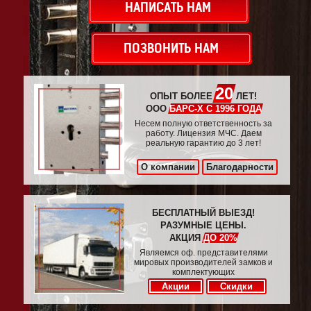
НАПИСАТЬ НАМ
ПОЗВОНИТЬ НАМ
20
ОПЫТ БОЛЕЕ
ЛЕТ!
ООО
БАРС-Х С 1996 ГОДА
Несем полную ответственность за
работу. Лицензия МЧС. Даем
реальную гарантию до 3 лет!
О компании
Благодарности
БЕСПЛАТНЫЙ ВЫЕЗД!
РАЗУМНЫЕ ЦЕНЫ.
АКЦИЯ
ДО 20%
Являемся оф. представителями
мировых производителей замков и
комплектующих
Акции
Скидки