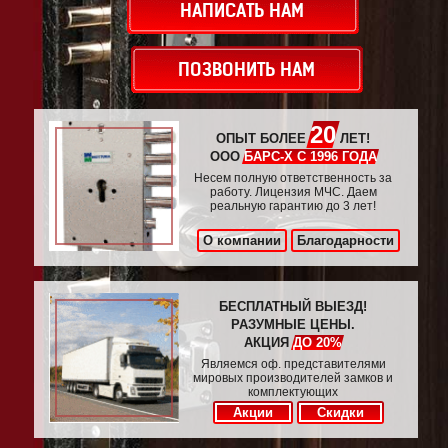
НАПИСАТЬ НАМ
ПОЗВОНИТЬ НАМ
20
ОПЫТ БОЛЕЕ
ЛЕТ!
ООО
БАРС-Х С 1996 ГОДА
Несем полную ответственность за
работу. Лицензия МЧС. Даем
реальную гарантию до 3 лет!
О компании
Благодарности
БЕСПЛАТНЫЙ ВЫЕЗД!
РАЗУМНЫЕ ЦЕНЫ.
АКЦИЯ
ДО 20%
Являемся оф. представителями
мировых производителей замков и
комплектующих
Акции
Скидки