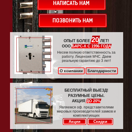
НАПИСАТЬ НАМ
ПОЗВОНИТЬ НАМ
20
ОПЫТ БОЛЕЕ
ЛЕТ!
ООО
БАРС-Х С 1996 ГОДА
Несем полную ответственность за
работу. Лицензия МЧС. Даем
реальную гарантию до 3 лет!
О компании
Благодарности
БЕСПЛАТНЫЙ ВЫЕЗД!
РАЗУМНЫЕ ЦЕНЫ.
АКЦИЯ
ДО 20%
Являемся оф. представителями
мировых производителей замков и
комплектующих
Акции
Скидки