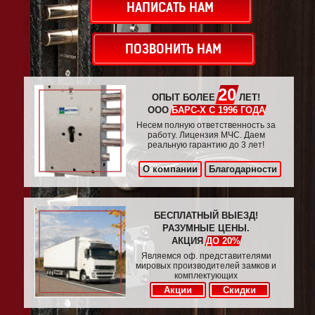
НАПИСАТЬ НАМ
ПОЗВОНИТЬ НАМ
20
ОПЫТ БОЛЕЕ
ЛЕТ!
ООО
БАРС-Х С 1996 ГОДА
Несем полную ответственность за
работу. Лицензия МЧС. Даем
реальную гарантию до 3 лет!
О компании
Благодарности
БЕСПЛАТНЫЙ ВЫЕЗД!
РАЗУМНЫЕ ЦЕНЫ.
АКЦИЯ
ДО 20%
Являемся оф. представителями
мировых производителей замков и
комплектующих
Акции
Скидки