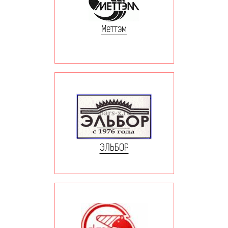
Меттэм
ЭЛЬБОР