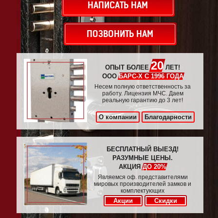
НАПИСАТЬ НАМ
ПОЗВОНИТЬ НАМ
20
ОПЫТ БОЛЕЕ
ЛЕТ!
ООО
БАРС-Х С 1996 ГОДА
Несем полную ответственность за
работу. Лицензия МЧС. Даем
реальную гарантию до 3 лет!
О компании
Благодарности
БЕСПЛАТНЫЙ ВЫЕЗД!
РАЗУМНЫЕ ЦЕНЫ.
АКЦИЯ
ДО 20%
Являемся оф. представителями
мировых производителей замков и
комплектующих
Акции
Скидки