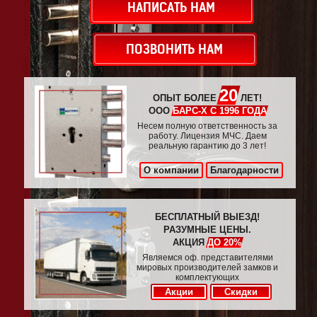
НАПИСАТЬ НАМ
ПОЗВОНИТЬ НАМ
20
ОПЫТ БОЛЕЕ
ЛЕТ!
ООО
БАРС-Х С 1996 ГОДА
Несем полную ответственность за
работу. Лицензия МЧС. Даем
реальную гарантию до 3 лет!
О компании
Благодарности
БЕСПЛАТНЫЙ ВЫЕЗД!
РАЗУМНЫЕ ЦЕНЫ.
АКЦИЯ
ДО 20%
Являемся оф. представителями
мировых производителей замков и
комплектующих
Акции
Скидки