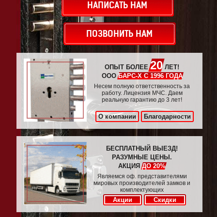
НАПИСАТЬ НАМ
ПОЗВОНИТЬ НАМ
20
ОПЫТ БОЛЕЕ
ЛЕТ!
ООО
БАРС-Х С 1996 ГОДА
Несем полную ответственность за
работу. Лицензия МЧС. Даем
реальную гарантию до 3 лет!
О компании
Благодарности
БЕСПЛАТНЫЙ ВЫЕЗД!
РАЗУМНЫЕ ЦЕНЫ.
АКЦИЯ
ДО 20%
Являемся оф. представителями
мировых производителей замков и
комплектующих
Акции
Скидки