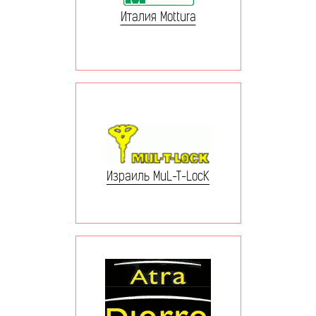
Италия Mottura
Израиль MuL-T-LocK