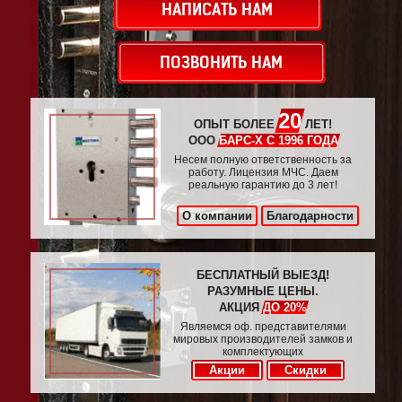
НАПИСАТЬ НАМ
ПОЗВОНИТЬ НАМ
20
ОПЫТ БОЛЕЕ
ЛЕТ!
ООО
БАРС-Х С 1996 ГОДА
Несем полную ответственность за
работу. Лицензия МЧС. Даем
реальную гарантию до 3 лет!
О компании
Благодарности
БЕСПЛАТНЫЙ ВЫЕЗД!
РАЗУМНЫЕ ЦЕНЫ.
АКЦИЯ
ДО 20%
Являемся оф. представителями
мировых производителей замков и
комплектующих
Акции
Скидки