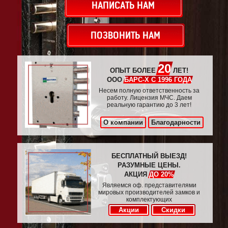
НАПИСАТЬ НАМ
ПОЗВОНИТЬ НАМ
20
ОПЫТ БОЛЕЕ
ЛЕТ!
ООО
БАРС-Х С 1996 ГОДА
Несем полную ответственность за
работу. Лицензия МЧС. Даем
реальную гарантию до 3 лет!
О компании
Благодарности
БЕСПЛАТНЫЙ ВЫЕЗД!
РАЗУМНЫЕ ЦЕНЫ.
АКЦИЯ
ДО 20%
Являемся оф. представителями
мировых производителей замков и
комплектующих
Акции
Скидки