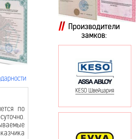
Производители
замков:
одарности
KESO Швейцария
ется по
суточно.
зываемые
азчика