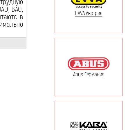
рудную
АО, ВАО,
EVVA Австрия
ытаютс в
мально
Abus Германия