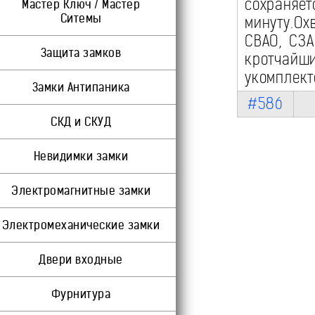
сохраня
Мастер Ключ / Мастер
Ситемы
минуту.Ох
СВАО, СЗ
Защита замков
кротчай
укомплект
Замки Антипаника
#586
СКД и СКУД
Невидимки замки
Электромагнитные замки
Электромеханические замки
Двери входные
Фурнитура