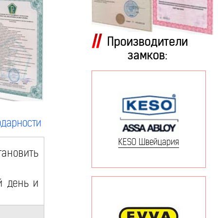
Производители
замков:
одарности
KESO Швейцария
ановить
й день и