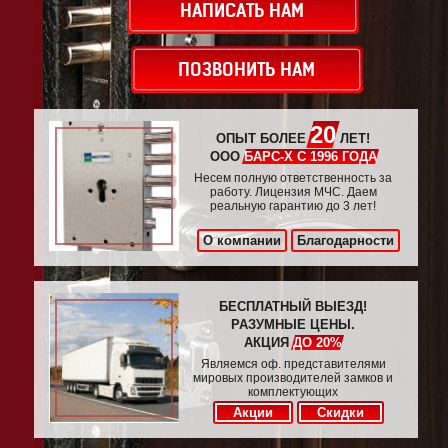
НАПИСАТЬ НАМ
ПОЗВОНИТЬ НАМ
20
ОПЫТ БОЛЕЕ
ЛЕТ!
ООО
БАРС-Х С 1996 ГОДА
Несем полную ответственность за
работу. Лицензия МЧС. Даем
реальную гарантию до 3 лет!
О компании
Благодарности
БЕСПЛАТНЫЙ ВЫЕЗД!
РАЗУМНЫЕ ЦЕНЫ.
АКЦИЯ
ДО 20%
Являемся оф. представителями
мировых производителей замков и
комплектующих
Акции
Скидки