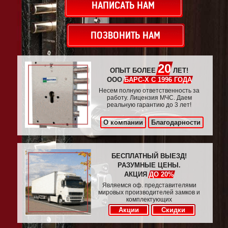
НАПИСАТЬ НАМ
ПОЗВОНИТЬ НАМ
20
ОПЫТ БОЛЕЕ
ЛЕТ!
ООО
БАРС-Х С 1996 ГОДА
Несем полную ответственность за
работу. Лицензия МЧС. Даем
реальную гарантию до 3 лет!
О компании
Благодарности
БЕСПЛАТНЫЙ ВЫЕЗД!
РАЗУМНЫЕ ЦЕНЫ.
АКЦИЯ
ДО 20%
Являемся оф. представителями
мировых производителей замков и
комплектующих
Акции
Скидки