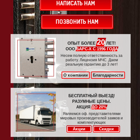
НАПИСАТЬ НАМ
ПОЗВОНИТЬ НАМ
20
ОПЫТ БОЛЕЕ
ЛЕТ!
ООО
БАРС-Х С 1996 ГОДА
Несем полную ответственность за
работу. Лицензия МЧС. Даем
реальную гарантию до 3 лет!
О компании
Благодарности
БЕСПЛАТНЫЙ ВЫЕЗД!
РАЗУМНЫЕ ЦЕНЫ.
АКЦИЯ
ДО 20%
Являемся оф. представителями
мировых производителей замков и
комплектующих
Акции
Скидки