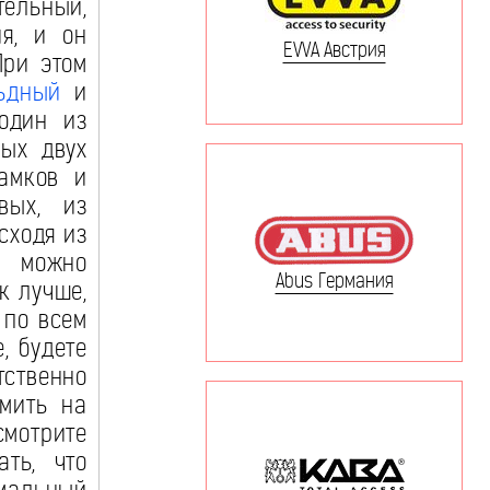
ельный,
ия, и он
EVVA Австрия
При этом
ьдный
и
один из
рых двух
замков и
вых, из
сходя из
и можно
Abus Германия
к лучше,
 по всем
, будете
ственно
омить на
мотрите
ать, что