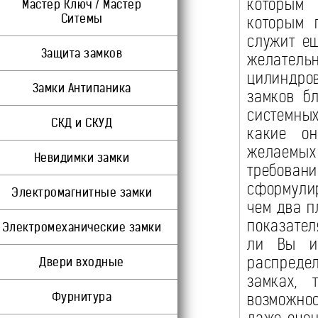
которым 
Мастер Ключ / Мастер
Ситемы
которым 
служит ещ
Защита замков
желатель
цилиндро
Замки Антипаника
замков бл
системны
СКД и СКУД
какие он
желаемых 
Невидимки замки
требован
сформулир
Электромагнитные замки
чем два п
показател
Электромеханические замки
ли Вы ис
распреде
Двери входные
замках, 
Фурнитура
возможно