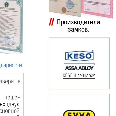
Производители
замков:
одарности
KESO Швейцария
двери в
и нашем
 входную
новной,