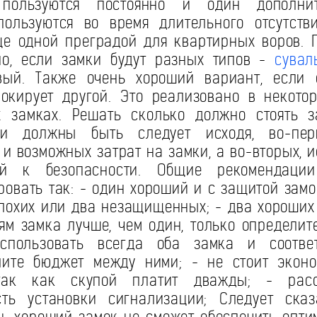
пользуются постоянно и один дополнит
пользуются во время длительного отсутств
е одной преградой для квартирных воров. 
но, если замки будут разных типов -
сувал
вый. Также очень хороший вариант, если 
окирует другой. Это реализовано в некото
х замках. Решать сколько должно стоять 
и должны быть следует исходя, во-пер
и возможных затрат на замки, а во-вторых, и
ий к безопасности. Общие рекомендаци
овать так: - один хороший и с защитой замо
лохих или два незащищенных; - два хороших
ям замка лучше, чем один, только определите
пользовать всегда оба замка и соответ
лите бюджет между ними; - не стоит экон
так как скупой платит дважды; - расс
сть установки сигнализации; Следует сказ