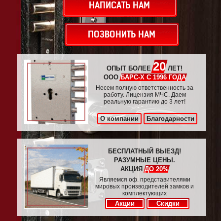
НАПИСАТЬ НАМ
ПОЗВОНИТЬ НАМ
20
ОПЫТ БОЛЕЕ
ЛЕТ!
ООО
БАРС-Х С 1996 ГОДА
Несем полную ответственность за
работу. Лицензия МЧС. Даем
реальную гарантию до 3 лет!
О компании
Благодарности
БЕСПЛАТНЫЙ ВЫЕЗД!
РАЗУМНЫЕ ЦЕНЫ.
АКЦИЯ
ДО 20%
Являемся оф. представителями
мировых производителей замков и
комплектующих
Акции
Скидки