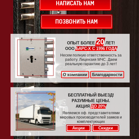
НАПИСАТЬ НАМ
ПОЗВОНИТЬ НАМ
20
ОПЫТ БОЛЕЕ
ЛЕТ!
ООО
БАРС-Х С 1996 ГОДА
Несем полную ответственность за
работу. Лицензия МЧС. Даем
реальную гарантию до 3 лет!
О компании
Благодарности
БЕСПЛАТНЫЙ ВЫЕЗД!
РАЗУМНЫЕ ЦЕНЫ.
АКЦИЯ
ДО 20%
Являемся оф. представителями
мировых производителей замков и
комплектующих
Акции
Скидки